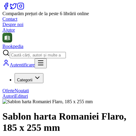
Comparăm prețuri de la peste 6 librării online
Contact
Despre noi
Ajutor
Bookpedia
Autentificare
Categorii
Oferte
Noutati
Autori
Edituri
Sablon harta Romaniei Flaro,
185 x 255 mm