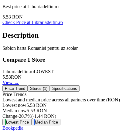
Best price at
Librariadelfin.ro
5.53
RON
Check Price at
Librariadelfin.ro
Description
Sablon harta Romaniei pentru uz scolar.
Compare
1
Store
Librariadelfin.ro
LOWEST
5.53
RON
View →
Price Trend
Stores (
1
)
Specifications
Price Trends
Lowest and median price across all partners over time
(RON)
Lowest now
5.53
RON
Median now
5.53
RON
Change
-20.7
%
(
-1.44
RON
)
Lowest Price
Median Price
Bookpedia