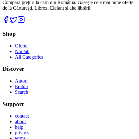
Compară prețuri la cărți din România. Găsește cele mai bune oferte
de la Cărturești, Librex, Elefant și alte librării.
Facebook
Twitter
Instagram
Shop
Oferte
Noutati
All Categories
Discover
Autori
Edituri
Search
Support
contact
about
help
privacy
terms