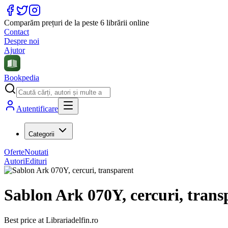
Comparăm prețuri de la peste 6 librării online
Contact
Despre noi
Ajutor
Bookpedia
Autentificare
Categorii
Oferte
Noutati
Autori
Edituri
Sablon Ark 070Y, cercuri, trans
Best price at
Librariadelfin.ro