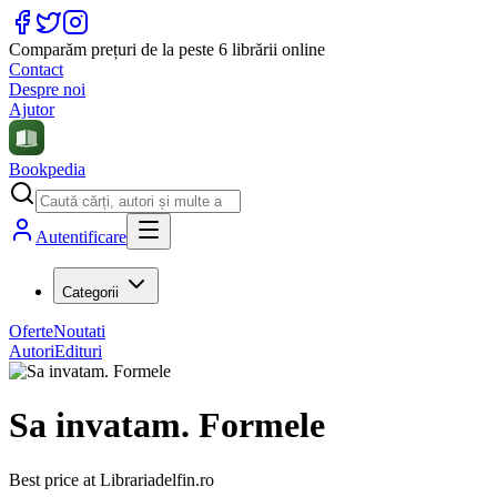
Comparăm prețuri de la peste 6 librării online
Contact
Despre noi
Ajutor
Bookpedia
Autentificare
Categorii
Oferte
Noutati
Autori
Edituri
Sa invatam. Formele
Best price at
Librariadelfin.ro