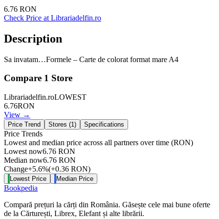
6.76
RON
Check Price at
Librariadelfin.ro
Description
Sa invatam…Formele – Carte de colorat format mare A4
Compare
1
Store
Librariadelfin.ro
LOWEST
6.76
RON
View →
Price Trend
Stores (
1
)
Specifications
Price Trends
Lowest and median price across all partners over time
(RON)
Lowest now
6.76
RON
Median now
6.76
RON
Change
+
5.6
%
(
+
0.36
RON
)
Lowest Price
Median Price
Bookpedia
Compară prețuri la cărți din România. Găsește cele mai bune oferte
de la Cărturești, Librex, Elefant și alte librării.