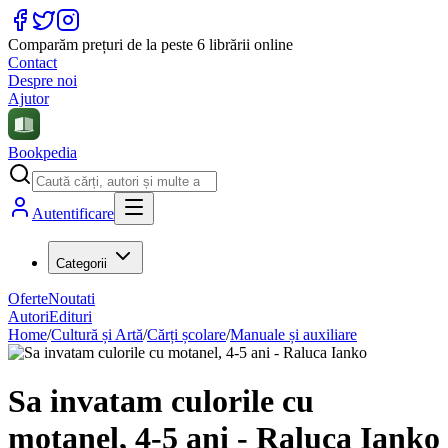
Comparăm prețuri de la peste 6 librării online
Contact
Despre noi
Ajutor
Bookpedia
Autentificare
Categorii
Oferte
Noutati
Autori
Edituri
Home
/
Cultură și Artă
/
Cărți școlare
/
Manuale și auxiliare
Sa invatam culorile cu
motanel, 4-5 ani - Raluca Ianko