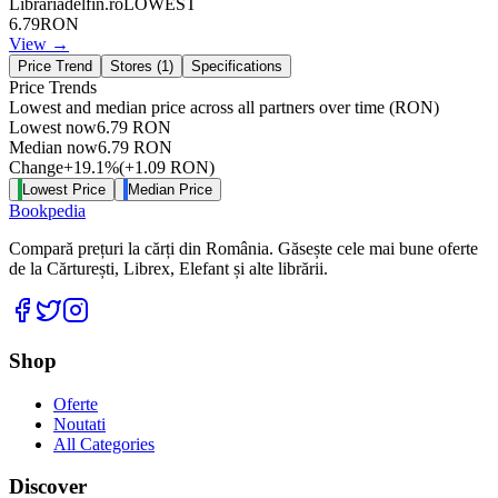
Librariadelfin.ro
LOWEST
6.79
RON
View →
Price Trend
Stores (
1
)
Specifications
Price Trends
Lowest and median price across all partners over time
(RON)
Lowest now
6.79
RON
Median now
6.79
RON
Change
+
19.1
%
(
+
1.09
RON
)
Lowest Price
Median Price
Bookpedia
Compară prețuri la cărți din România. Găsește cele mai bune oferte
de la Cărturești, Librex, Elefant și alte librării.
Facebook
Twitter
Instagram
Shop
Oferte
Noutati
All Categories
Discover