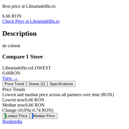
Best price at
Librariadelfin.ro
6.66
RON
Check Price at
Librariadelfin.ro
Description
de colorat
Compare
1
Store
Librariadelfin.ro
LOWEST
6.66
RON
View →
Price Trend
Stores (
1
)
Specifications
Price Trends
Lowest and median price across all partners over time
(RON)
Lowest now
6.66
RON
Median now
6.66
RON
Change
-10.0
%
(
-0.74
RON
)
Lowest Price
Median Price
Bookpedia