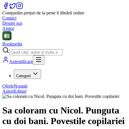
Comparăm prețuri de la peste 6 librării online
Contact
Despre noi
Ajutor
Bookpedia
Autentificare
Categorii
Oferte
Noutati
Autori
Edituri
Sa coloram cu Nicol. Punguta
cu doi bani. Povestile copilariei