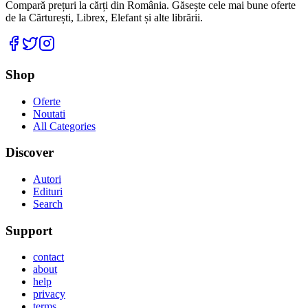
Compară prețuri la cărți din România. Găsește cele mai bune oferte
de la Cărturești, Librex, Elefant și alte librării.
Facebook
Twitter
Instagram
Shop
Oferte
Noutati
All Categories
Discover
Autori
Edituri
Search
Support
contact
about
help
privacy
terms