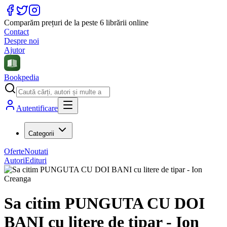
Comparăm prețuri de la peste 6 librării online
Contact
Despre noi
Ajutor
Bookpedia
Autentificare
Categorii
Oferte
Noutati
Autori
Edituri
Sa citim PUNGUTA CU DOI
BANI cu litere de tipar - Ion