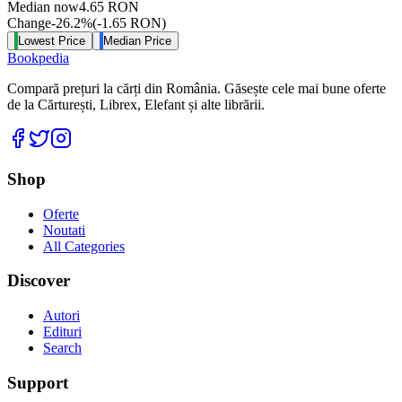
Median now
4.65
RON
Change
-26.2
%
(
-1.65
RON
)
Lowest Price
Median Price
Bookpedia
Compară prețuri la cărți din România. Găsește cele mai bune oferte
de la Cărturești, Librex, Elefant și alte librării.
Facebook
Twitter
Instagram
Shop
Oferte
Noutati
All Categories
Discover
Autori
Edituri
Search
Support