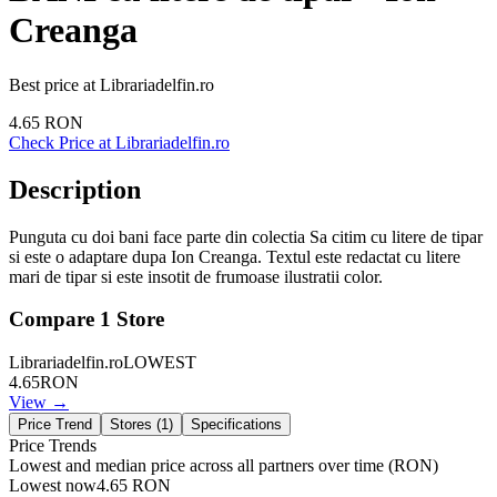
Creanga
Best price at
Librariadelfin.ro
4.65
RON
Check Price at
Librariadelfin.ro
Description
Punguta cu doi bani face parte din colectia Sa citim cu litere de tipar
si este o adaptare dupa Ion Creanga. Textul este redactat cu litere
mari de tipar si este insotit de frumoase ilustratii color.
Compare
1
Store
Librariadelfin.ro
LOWEST
4.65
RON
View →
Price Trend
Stores (
1
)
Specifications
Price Trends
Lowest and median price across all partners over time
(RON)
Lowest now
4.65
RON