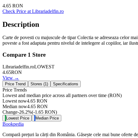
4.65
RON
Check Price at
Librariadelfin.ro
Description
Carte de povesti cu majuscule de tipar Colectia se adreseaza celor mai mic
poveste a fost adaptata pentru nivelul de intelegere al copiilor, iar ilust
Compare
1
Store
Librariadelfin.ro
LOWEST
4.65
RON
View →
Price Trend
Stores (
1
)
Specifications
Price Trends
Lowest and median price across all partners over time
(RON)
Lowest now
4.65
RON
Median now
4.65
RON
Change
-26.2
%
(
-1.65
RON
)
Lowest Price
Median Price
Bookpedia
Compară prețuri la cărți din România. Găsește cele mai bune oferte de la