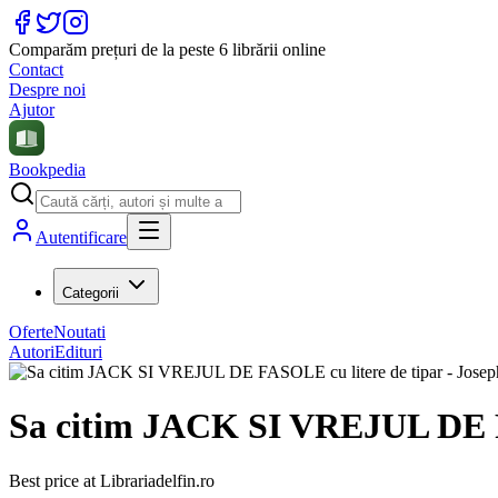
Comparăm prețuri de la peste 6 librării online
Contact
Despre noi
Ajutor
Bookpedia
Autentificare
Categorii
Oferte
Noutati
Autori
Edituri
Sa citim JACK SI VREJUL DE FA
Best price at
Librariadelfin.ro