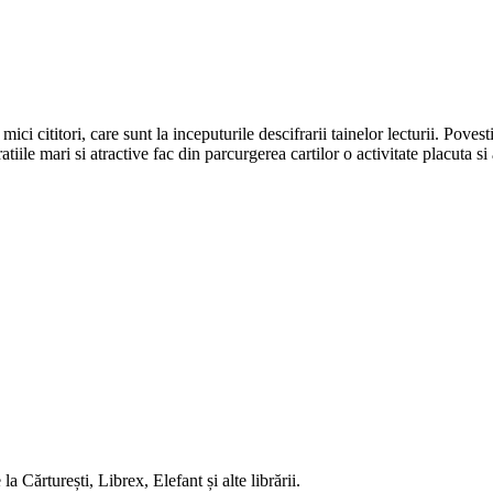
i cititori, care sunt la inceputurile descifrarii tainelor lecturii. Povest
ratiile mari si atractive fac din parcurgerea cartilor o activitate placuta si
 Cărturești, Librex, Elefant și alte librării.