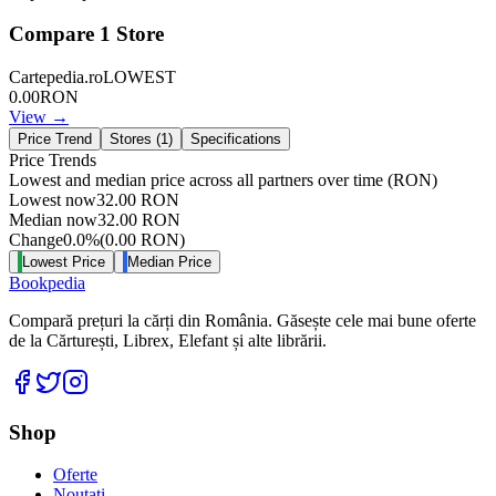
Compare
1
Store
Cartepedia.ro
LOWEST
0.00
RON
View →
Price Trend
Stores (
1
)
Specifications
Price Trends
Lowest and median price across all partners over time
(RON)
Lowest now
32.00
RON
Median now
32.00
RON
Change
0.0
%
(
0.00
RON
)
Lowest Price
Median Price
Bookpedia
Compară prețuri la cărți din România. Găsește cele mai bune oferte
de la Cărturești, Librex, Elefant și alte librării.
Facebook
Twitter
Instagram
Shop
Oferte
Noutati