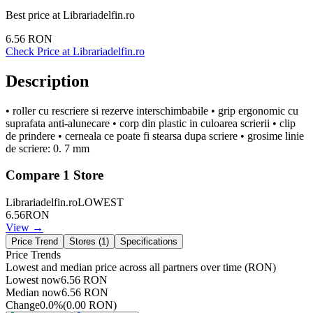
Best price at
Librariadelfin.ro
6.56
RON
Check Price at
Librariadelfin.ro
Description
• roller cu rescriere si rezerve interschimbabile • grip ergonomic cu
suprafata anti-alunecare • corp din plastic in culoarea scrierii • clip
de prindere • cerneala ce poate fi stearsa dupa scriere • grosime linie
de scriere: 0. 7 mm
Compare
1
Store
Librariadelfin.ro
LOWEST
6.56
RON
View →
Price Trend
Stores (
1
)
Specifications
Price Trends
Lowest and median price across all partners over time
(RON)
Lowest now
6.56
RON
Median now
6.56
RON
Change
0.0
%
(
0.00
RON
)