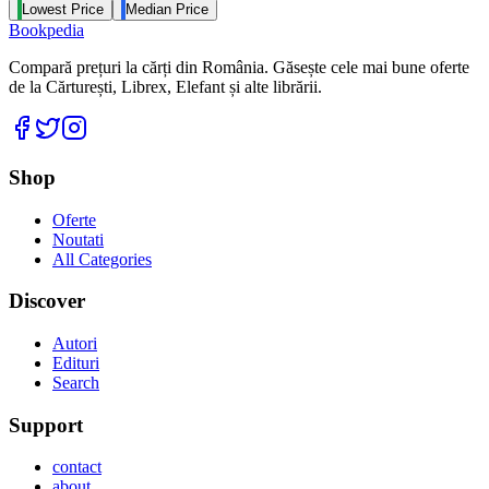
Lowest Price
Median Price
Bookpedia
Compară prețuri la cărți din România. Găsește cele mai bune oferte
de la Cărturești, Librex, Elefant și alte librării.
Facebook
Twitter
Instagram
Shop
Oferte
Noutati
All Categories
Discover
Autori
Edituri
Search
Support
contact
about