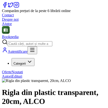
Comparăm prețuri de la peste 6 librării online
Contact
Despre noi
Ajutor
Bookpedia
Autentificare
Categorii
Oferte
Noutati
Autori
Edituri
Rigla din plastic transparent,
20cm, ALCO