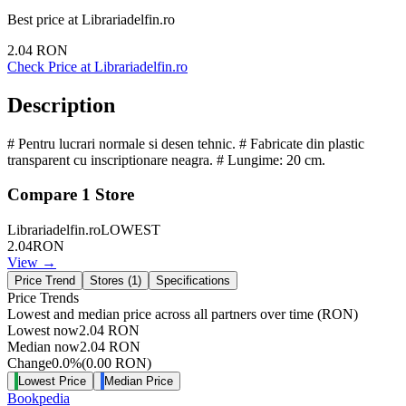
Best price at
Librariadelfin.ro
2.04
RON
Check Price at
Librariadelfin.ro
Description
# Pentru lucrari normale si desen tehnic. # Fabricate din plastic
transparent cu inscriptionare neagra. # Lungime: 20 cm.
Compare
1
Store
Librariadelfin.ro
LOWEST
2.04
RON
View →
Price Trend
Stores (
1
)
Specifications
Price Trends
Lowest and median price across all partners over time
(RON)
Lowest now
2.04
RON
Median now
2.04
RON
Change
0.0
%
(
0.00
RON
)
Lowest Price
Median Price
Bookpedia