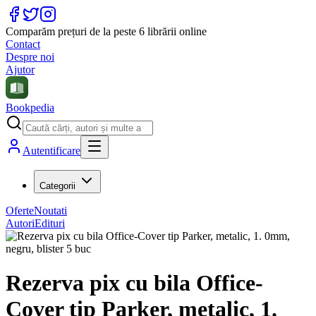
Comparăm prețuri de la peste 6 librării online
Contact
Despre noi
Ajutor
Bookpedia
Autentificare
Categorii
Oferte
Noutati
Autori
Edituri
Rezerva pix cu bila Office-
Cover tip Parker, metalic, 1.