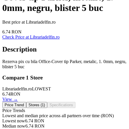
0mm, negru, blister 5 buc
Best price at
Librariadelfin.ro
6.74
RON
Check Price at
Librariadelfin.ro
Description
Rezerva pix cu bila Office-Cover tip Parker, metalic, 1. 0mm, negru,
blister 5 buc
Compare
1
Store
Librariadelfin.ro
LOWEST
6.74
RON
View →
Price Trend
Stores (
1
)
Specifications
Price Trends
Lowest and median price across all partners over time
(RON)
Lowest now
6.74
RON
Median now
6.74
RON