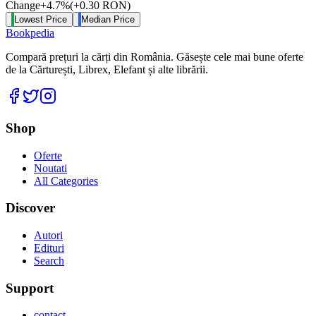
Change
+
4.7
%
(
+
0.30
RON
)
Lowest Price
Median Price
Bookpedia
Compară prețuri la cărți din România. Găsește cele mai bune oferte
de la Cărturești, Librex, Elefant și alte librării.
Facebook
Twitter
Instagram
Shop
Oferte
Noutati
All Categories
Discover
Autori
Edituri
Search
Support
contact