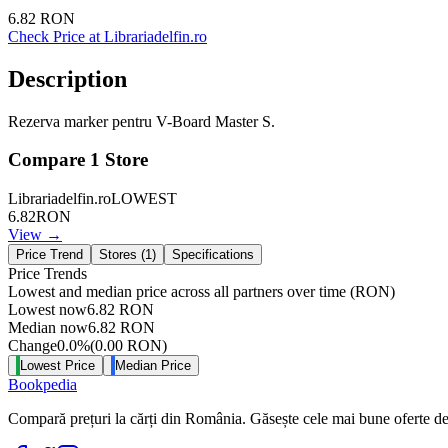
6.82
RON
Check Price at
Librariadelfin.ro
Description
Rezerva marker pentru V-Board Master S.
Compare
1
Store
Librariadelfin.ro
LOWEST
6.82
RON
View →
Price Trend
Stores (
1
)
Specifications
Price Trends
Lowest and median price across all partners over time
(RON)
Lowest now
6.82
RON
Median now
6.82
RON
Change
0.0
%
(
0.00
RON
)
Lowest Price
Median Price
Bookpedia
Compară prețuri la cărți din România. Găsește cele mai bune oferte de la