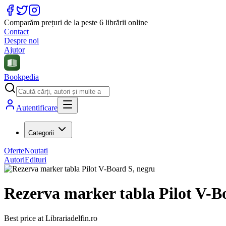
Comparăm prețuri de la peste 6 librării online
Contact
Despre noi
Ajutor
Bookpedia
Autentificare
Categorii
Oferte
Noutati
Autori
Edituri
Rezerva marker tabla Pilot V-B
Best price at
Librariadelfin.ro