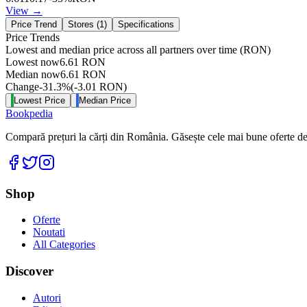
View →
Price Trend
Stores (
1
)
Specifications
Price Trends
Lowest and median price across all partners over time
(RON)
Lowest now
6.61
RON
Median now
6.61
RON
Change
-31.3
%
(
-3.01
RON
)
Lowest Price
Median Price
Bookpedia
Compară prețuri la cărți din România. Găsește cele mai bune oferte de la
Facebook
Twitter
Instagram
Shop
Oferte
Noutati
All Categories
Discover
Autori