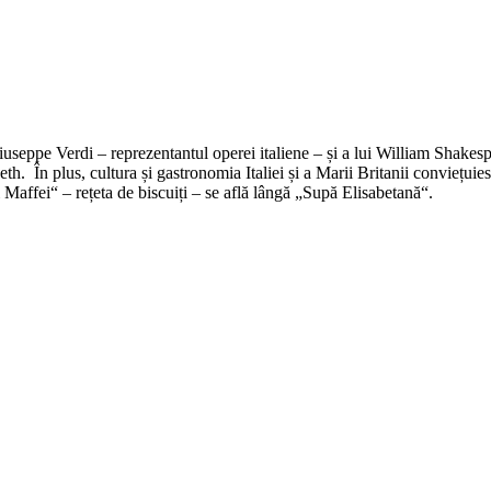
seppe Verdi – reprezentantul operei italiene – și a lui William Shakespea
 În plus, cultura și gastronomia Italiei și a Marii Britanii conviețuiesc
Maffei“ – rețeta de biscuiți – se află lângă „Supă Elisabetană“.