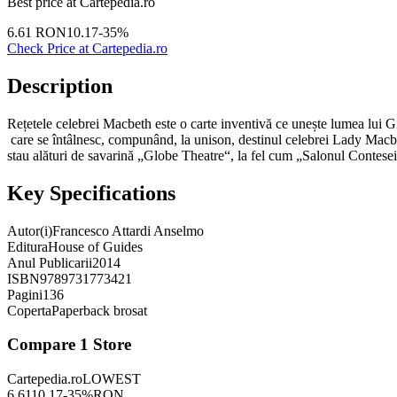
Best price at
Cartepedia.ro
6.61
RON
10.17
-
35
%
Check Price at
Cartepedia.ro
Description
Rețetele celebrei Macbeth este o carte inventivă ce unește lumea lui Giu
care se întâlnesc, compunând, la unison, destinul celebrei Lady Macbeth.
stau alături de savarină „Globe Theatre“, la fel cum „Salonul Contesei 
Key Specifications
Autor(i)
Francesco Attardi Anselmo
Editura
House of Guides
Anul Publicarii
2014
ISBN
9789731773421
Pagini
136
Coperta
Paperback brosat
Compare
1
Store
Cartepedia.ro
LOWEST
6.61
10.17
-
35
%
RON