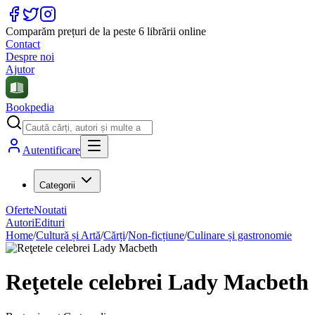
Comparăm prețuri de la peste 6 librării online
Contact
Despre noi
Ajutor
Bookpedia
Autentificare
Categorii
Oferte
Noutati
Autori
Edituri
Home
/
Cultură și Artă
/
Cărți
/
Non-ficțiune
/
Culinare și gastronomie
Reţetele celebrei Lady Macbeth