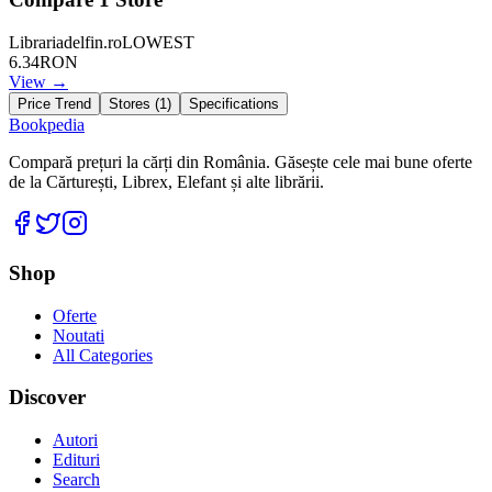
Librariadelfin.ro
LOWEST
6.34
RON
View →
Price Trend
Stores (
1
)
Specifications
Bookpedia
Compară prețuri la cărți din România. Găsește cele mai bune oferte
de la Cărturești, Librex, Elefant și alte librării.
Facebook
Twitter
Instagram
Shop
Oferte
Noutati
All Categories
Discover
Autori
Edituri
Search