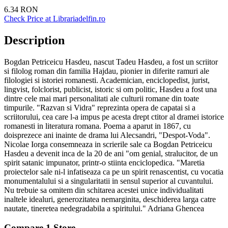
6.34
RON
Check Price at
Librariadelfin.ro
Description
Bogdan Petriceicu Hasdeu, nascut Tadeu Hasdeu, a fost un scriitor
si filolog roman din familia Hajdau, pionier in diferite ramuri ale
filologiei si istoriei romanesti. Academician, enciclopedist, jurist,
lingvist, folclorist, publicist, istoric si om politic, Hasdeu a fost una
dintre cele mai mari personalitati ale culturii romane din toate
timpurile. "Razvan si Vidra" reprezinta opera de capatai si a
scriitorului, cea care l-a impus pe acesta drept ctitor al dramei istorice
romanesti in literatura romana. Poema a aparut in 1867, cu
doisprezece ani inainte de drama lui Alecsandri, "Despot-Voda".
Nicolae Iorga consemneaza in scrierile sale ca Bogdan Petriceicu
Hasdeu a devenit inca de la 20 de ani "om genial, stralucitor, de un
spirit satanic impunator, printr-o stiinta enciclopedica. "Maretia
proiectelor sale ni-l infatiseaza ca pe un spirit renascentist, cu vocatia
monumentalului si a singularitatii in sensul superior al cuvantului.
Nu trebuie sa omitem din schitarea acestei unice individualitati
inaltele idealuri, generozitatea nemarginita, deschiderea larga catre
nautate, tineretea nedegradabila a spiritului." Adriana Ghencea
Compare
1
Store