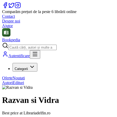
Comparăm prețuri de la peste 6 librării online
Contact
Despre noi
Ajutor
Bookpedia
Autentificare
Categorii
Oferte
Noutati
Autori
Edituri
Razvan si Vidra
Best price at
Librariadelfin.ro