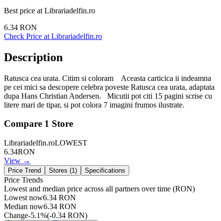
Best price at
Librariadelfin.ro
6.34
RON
Check Price at
Librariadelfin.ro
Description
Ratusca cea urata. Citim si coloram Aceasta carticica ii indeamna
pe cei mici sa descopere celebra poveste Ratusca cea urata, adaptata
dupa Hans Christian Andersen. Micutii pot citi 15 pagini scrise cu
litere mari de tipar, si pot colora 7 imagini frumos ilustrate.
Compare
1
Store
Librariadelfin.ro
LOWEST
6.34
RON
View →
Price Trend
Stores (
1
)
Specifications
Price Trends
Lowest and median price across all partners over time
(RON)
Lowest now
6.34
RON
Median now
6.34
RON
Change
-5.1
%
(
-0.34
RON
)