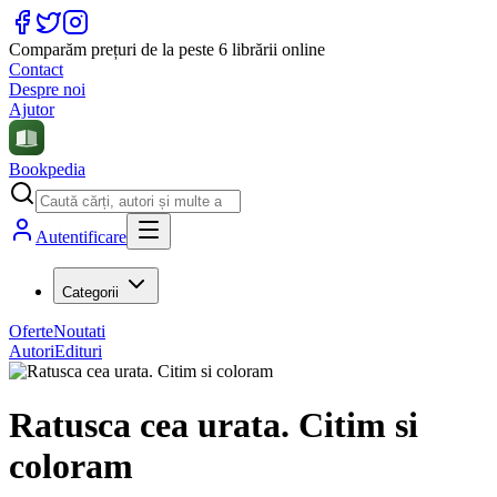
Comparăm prețuri de la peste 6 librării online
Contact
Despre noi
Ajutor
Bookpedia
Autentificare
Categorii
Oferte
Noutati
Autori
Edituri
Ratusca cea urata. Citim si
coloram