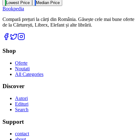
Lowest Price
Median Price
Bookpedia
Compară prețuri la cărți din România. Găsește cele mai bune oferte
de la Cărturești, Librex, Elefant și alte librării.
Facebook
Twitter
Instagram
Shop
Oferte
Noutati
All Categories
Discover
Autori
Edituri
Search
Support
contact
about