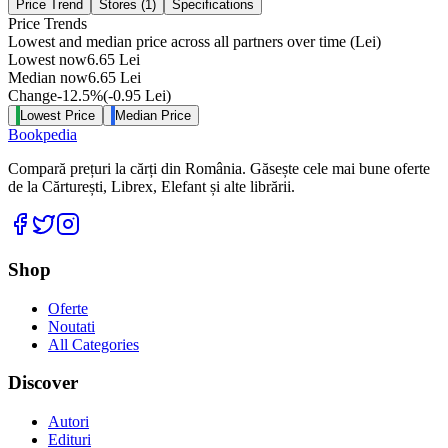
Price Trend
Stores (
1
)
Specifications
Price Trends
Lowest and median price across all partners over time
(Lei)
Lowest now
6.65
Lei
Median now
6.65
Lei
Change
-12.5
%
(
-0.95
Lei
)
Lowest Price
Median Price
Bookpedia
Compară prețuri la cărți din România. Găsește cele mai bune oferte
de la Cărturești, Librex, Elefant și alte librării.
Facebook
Twitter
Instagram
Shop
Oferte
Noutati
All Categories
Discover
Autori
Edituri