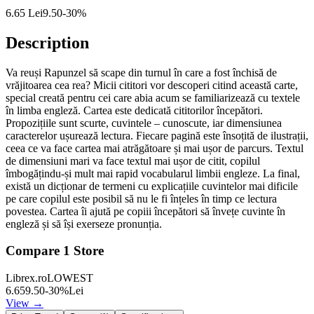
6.65
Lei
9.50
-
30
%
Description
Va reuși Rapunzel să scape din turnul în care a fost închisă de
vrăjitoarea cea rea? Micii cititori vor descoperi citind această carte,
special creată pentru cei care abia acum se familiarizează cu textele
în limba engleză. Cartea este dedicată cititorilor începători.
Propozițiile sunt scurte, cuvintele – cunoscute, iar dimensiunea
caracterelor ușurează lectura. Fiecare pagină este însoțită de ilustrații,
ceea ce va face cartea mai atrăgătoare și mai ușor de parcurs. Textul
de dimensiuni mari va face textul mai ușor de citit, copilul
îmbogățindu-și mult mai rapid vocabularul limbii engleze. La final,
există un dicționar de termeni cu explicațiile cuvintelor mai dificile
pe care copilul este posibil să nu le fi înțeles în timp ce lectura
povestea. Cartea îi ajută pe copiii începători să învețe cuvinte în
engleză și să își exerseze pronunția.
Compare
1
Store
Librex.ro
LOWEST
6.65
9.50
-
30
%
Lei
View →