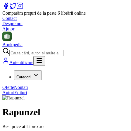
Comparăm prețuri de la peste 6 librării online
Contact
Despre noi
Ajutor
Bookpedia
Autentificare
Categorii
Oferte
Noutati
Autori
Edituri
Rapunzel
Best price at
Librex.ro