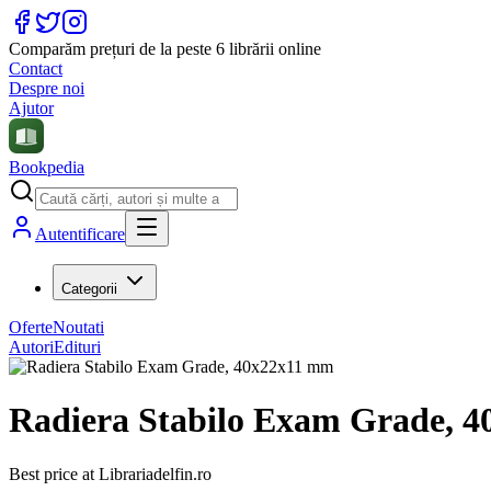
Comparăm prețuri de la peste 6 librării online
Contact
Despre noi
Ajutor
Bookpedia
Autentificare
Categorii
Oferte
Noutati
Autori
Edituri
Radiera Stabilo Exam Grade, 
Best price at
Librariadelfin.ro