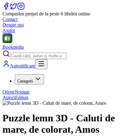
Comparăm prețuri de la peste 6 librării online
Contact
Despre noi
Ajutor
Bookpedia
Autentificare
Categorii
Oferte
Noutati
Autori
Edituri
Puzzle lemn 3D - Caluti de
mare, de colorat, Amos