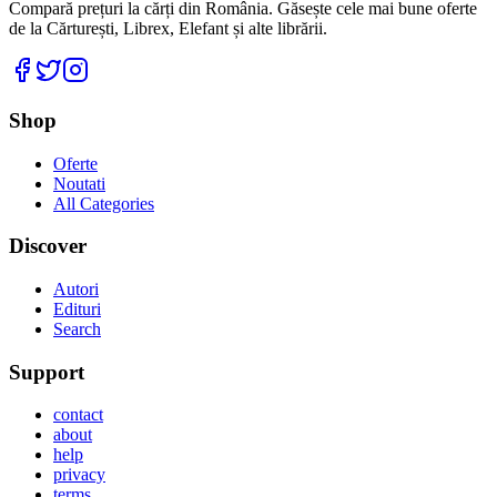
Compară prețuri la cărți din România. Găsește cele mai bune oferte
de la Cărturești, Librex, Elefant și alte librării.
Facebook
Twitter
Instagram
Shop
Oferte
Noutati
All Categories
Discover
Autori
Edituri
Search
Support
contact
about
help
privacy
terms