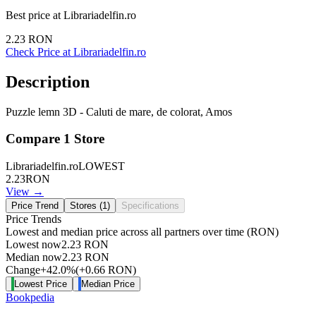
Best price at
Librariadelfin.ro
2.23
RON
Check Price at
Librariadelfin.ro
Description
Puzzle lemn 3D - Caluti de mare, de colorat, Amos
Compare
1
Store
Librariadelfin.ro
LOWEST
2.23
RON
View →
Price Trend
Stores (
1
)
Specifications
Price Trends
Lowest and median price across all partners over time
(RON)
Lowest now
2.23
RON
Median now
2.23
RON
Change
+
42.0
%
(
+
0.66
RON
)
Lowest Price
Median Price
Bookpedia