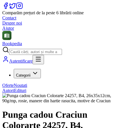
Comparăm prețuri de la peste 6 librării online
Contact
Despre noi
Ajutor
Bookpedia
Autentificare
Categorii
Oferte
Noutati
Autori
Edituri
Punga cadou Craciun
Colorarte 24257, B4,