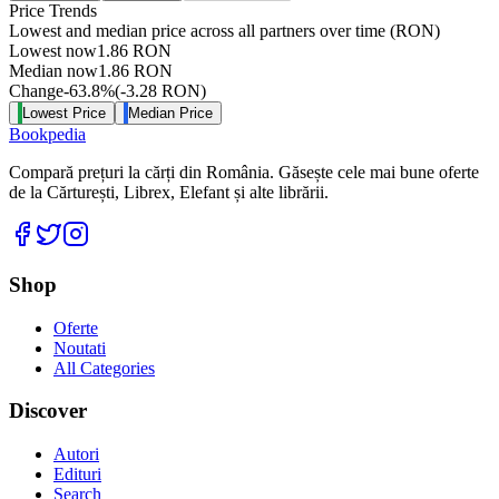
Price Trends
Lowest and median price across all partners over time
(RON)
Lowest now
1.86
RON
Median now
1.86
RON
Change
-63.8
%
(
-3.28
RON
)
Lowest Price
Median Price
Bookpedia
Compară prețuri la cărți din România. Găsește cele mai bune oferte
de la Cărturești, Librex, Elefant și alte librării.
Facebook
Twitter
Instagram
Shop
Oferte
Noutati
All Categories
Discover
Autori
Edituri
Search