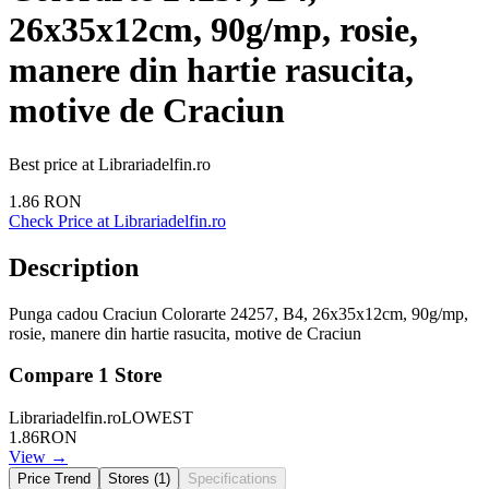
26x35x12cm, 90g/mp, rosie,
manere din hartie rasucita,
motive de Craciun
Best price at
Librariadelfin.ro
1.86
RON
Check Price at
Librariadelfin.ro
Description
Punga cadou Craciun Colorarte 24257, B4, 26x35x12cm, 90g/mp,
rosie, manere din hartie rasucita, motive de Craciun
Compare
1
Store
Librariadelfin.ro
LOWEST
1.86
RON
View →
Price Trend
Stores (
1
)
Specifications