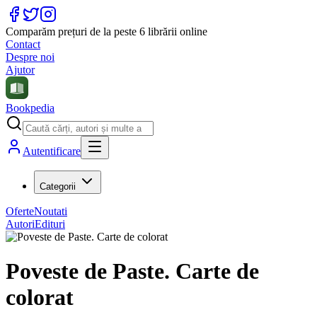
Comparăm prețuri de la peste 6 librării online
Contact
Despre noi
Ajutor
Bookpedia
Autentificare
Categorii
Oferte
Noutati
Autori
Edituri
Poveste de Paste. Carte de
colorat