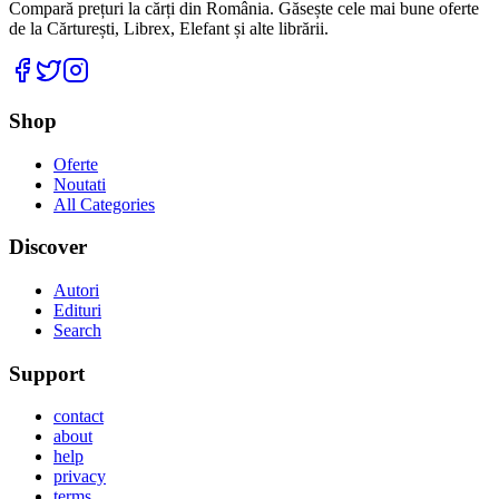
Compară prețuri la cărți din România. Găsește cele mai bune oferte
de la Cărturești, Librex, Elefant și alte librării.
Facebook
Twitter
Instagram
Shop
Oferte
Noutati
All Categories
Discover
Autori
Edituri
Search
Support
contact
about
help
privacy
terms