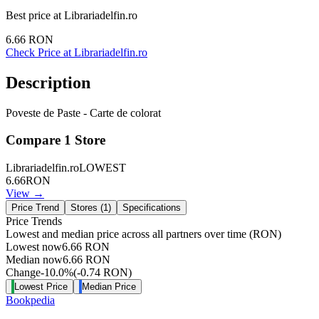
Best price at
Librariadelfin.ro
6.66
RON
Check Price at
Librariadelfin.ro
Description
Poveste de Paste - Carte de colorat
Compare
1
Store
Librariadelfin.ro
LOWEST
6.66
RON
View →
Price Trend
Stores (
1
)
Specifications
Price Trends
Lowest and median price across all partners over time
(RON)
Lowest now
6.66
RON
Median now
6.66
RON
Change
-10.0
%
(
-0.74
RON
)
Lowest Price
Median Price
Bookpedia