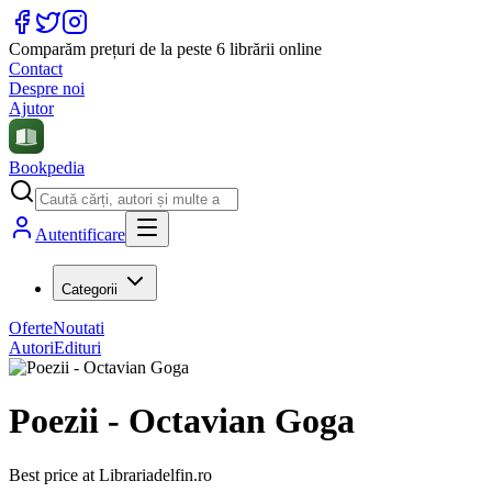
Comparăm prețuri de la peste 6 librării online
Contact
Despre noi
Ajutor
Bookpedia
Autentificare
Categorii
Oferte
Noutati
Autori
Edituri
Poezii - Octavian Goga
Best price at
Librariadelfin.ro