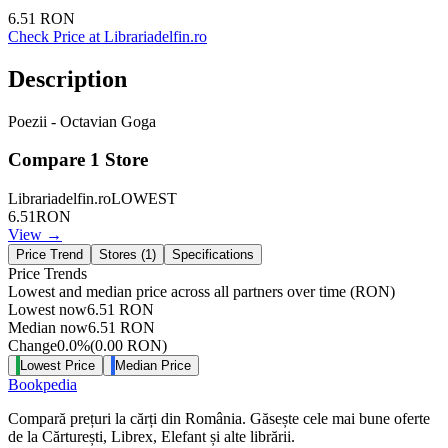
6.51
RON
Check Price at
Librariadelfin.ro
Description
Poezii - Octavian Goga
Compare
1
Store
Librariadelfin.ro
LOWEST
6.51
RON
View →
Price Trend
Stores (
1
)
Specifications
Price Trends
Lowest and median price across all partners over time
(RON)
Lowest now
6.51
RON
Median now
6.51
RON
Change
0.0
%
(
0.00
RON
)
Lowest Price
Median Price
Bookpedia
Compară prețuri la cărți din România. Găsește cele mai bune oferte
de la Cărturești, Librex, Elefant și alte librării.