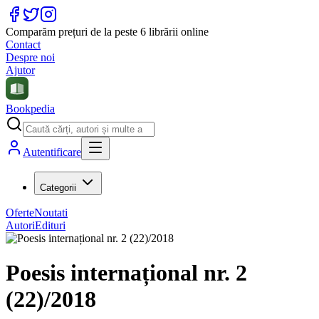
Comparăm prețuri de la peste 6 librării online
Contact
Despre noi
Ajutor
Bookpedia
Autentificare
Categorii
Oferte
Noutati
Autori
Edituri
Poesis internațional nr. 2
(22)/2018