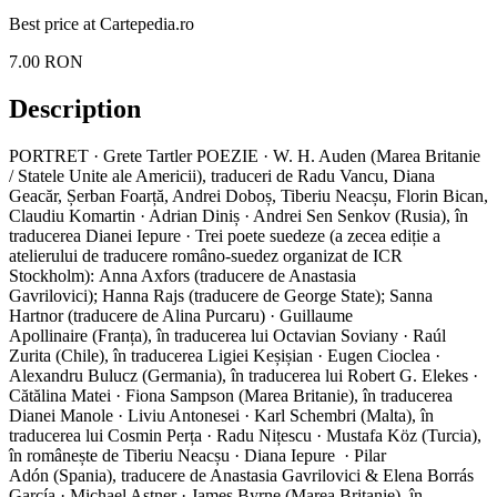
Best price at
Cartepedia.ro
7.00
RON
Description
PORTRET · Grete Tartler POEZIE · W. H. Auden (Marea Britanie
/ Statele Unite ale Americii), traduceri de Radu Vancu, Diana
Geacăr, Șerban Foarță, Andrei Doboș, Tiberiu Neacșu, Florin Bican,
Claudiu Komartin · Adrian Diniș · Andrei Sen Senkov (Rusia), în
traducerea Dianei Iepure · Trei poete suedeze (a zecea ediție a
atelierului de traducere româno-suedez organizat de ICR
Stockholm): Anna Axfors (traducere de Anastasia
Gavrilovici); Hanna Rajs (traducere de George State); Sanna
Hartnor (traducere de Alina Purcaru) · Guillaume
Apollinaire (Franța), în traducerea lui Octavian Soviany · Raúl
Zurita (Chile), în traducerea Ligiei Keșișian · Eugen Cioclea ·
Alexandru Bulucz (Germania), în traducerea lui Robert G. Elekes ·
Cătălina Matei · Fiona Sampson (Marea Britanie), în traducerea
Dianei Manole · Liviu Antonesei · Karl Schembri (Malta), în
traducerea lui Cosmin Perța · Radu Nițescu · Mustafa Köz (Turcia),
în românește de Tiberiu Neacșu · Diana Iepure · Pilar
Adón (Spania), traducere de Anastasia Gavrilovici & Elena Borrás
García · Michael Astner · James Byrne (Marea Britanie), în