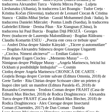
traducerea Alexandrei Turcu · Valeriu Mircea Popa · Luljeta
Lleshanaku (Albania), în traducerea Liei Boangiu · Tudor Crețu ·
Kristina Kočan (Slovenia), traduceri de Leonard Ciocan & Cristina
Stancu · Cătălin-Mihai Ștefan · Gassid Mohammed (Irak / Italia), în
traducerea Danielei Mărculeț · Pontus Lindh (Suedia), în traducerea
Gabriellei Eftimie · Denisa Păun · Xie Xiangnan (China), în
traducerea lui Paul Burcia · Bogdan Diță PROZĂ · Georges
Perec (traducere de Laurențiu Malomfălean) · Bogdan Răileanu ·
Claudiu Komartin ESEU · „Poezia este ceea ce trebuie spus”
— Andrei Dósa despre Sándor Kányádi · „Tăcere și automutilare”
— Bogdan-Alexandru Stănescu despre Giuseppe Ungaretti
· „Cioclea. Nimeni altcineva!” — Emilian Galaicu-
Păun despre Eugen Cioclea · „Memento Muray” — O.
Nimigean despre Philippe Muray · „Angela Marinescu, briciul lui
Ockham și posibilităţile limbajului” — Cosmin
Ciotloș despre Angela Marinescu CRONICĂ DE CARTE ·
Grațiela Benga despre Cuvinte salvate (Editura Omonia, 2018) de
Grete Tartler · Rita Chirian despre Scrisoare către un prieten și
înapoi către țară: un manifest (Editura Paralela 45, 2018) de
Ruxandra Cesereanu · Teodora Coman despre FRAHT (Casa de
Editură Max Blecher, 2018) de Rodica Draghincescu · Alexandra
Turcu despre FRAHT (Casa de Editură Max Blecher, 2018) de
Rodica Draghincescu · Alex Ciorogar despre Insectarul
Coman (Charmides, 2017) de Dan Coman · Daniela