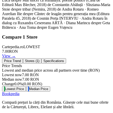
Luca despre Mai sincer ca Himalaya. poeme politice (Casa de
Editură Max Blecher, 2018) de Constantin Abăluță · Sînziana-Maria
Stoie despre tribar (Nemira, 2018) de Andra Rotaru · Romeo
Aurelian Ilie despre Cântec de leagăn pentru generația mea (Editura
Paralela 45, 2018) de Cosmin Perța INTERVIU · Andra Rotaru în
dialog cu Ruxandra Cesereanu ARTĂ · Diana Marincu despre Geta
Brătescu · Ana Toma despre Eugen Vuțescu
Compare
1
Store
Cartepedia.ro
LOWEST
7.00
RON
View →
Price Trend
Stores (
1
)
Specifications
Price Trends
Lowest and median price across all partners over time
(RON)
Lowest now
7.00
RON
Median now
7.00
RON
Change
0.0
%
(
0.00
RON
)
Lowest Price
Median Price
Bookpedia
Compară prețuri la cărți din România. Găsește cele mai bune oferte
de la Cărturești, Librex, Elefant și alte librării.