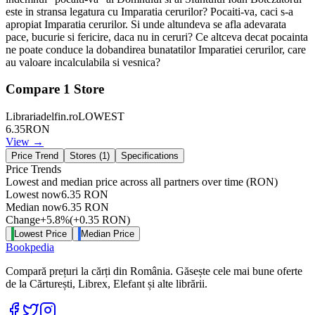
este in stransa legatura cu Imparatia cerurilor? Pocaiti-va, caci s-a
apropiat Imparatia cerurilor. Si unde altundeva se afla adevarata
pace, bucurie si fericire, daca nu in ceruri? Ce altceva decat pocainta
ne poate conduce la dobandirea bunatatilor Imparatiei cerurilor, care
au valoare incalculabila si vesnica?
Compare
1
Store
Librariadelfin.ro
LOWEST
6.35
RON
View →
Price Trend
Stores (
1
)
Specifications
Price Trends
Lowest and median price across all partners over time
(RON)
Lowest now
6.35
RON
Median now
6.35
RON
Change
+
5.8
%
(
+
0.35
RON
)
Lowest Price
Median Price
Bookpedia
Compară prețuri la cărți din România. Găsește cele mai bune oferte
de la Cărturești, Librex, Elefant și alte librării.
Facebook
Twitter
Instagram