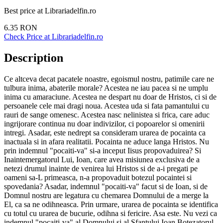
Best price at
Librariadelfin.ro
6.35
RON
Check Price at
Librariadelfin.ro
Description
Ce altceva decat pacatele noastre, egoismul nostru, patimile care ne
tulbura inima, abaterile morale? Acestea ne iau pacea si ne umplu
inima cu amaraciune. Acestea ne despart nu doar de Hristos, ci si de
persoanele cele mai dragi noua. Acestea uda si fata pamantului cu
rauri de sange omenesc. Acestea nasc nelinistea si frica, care aduc
ingrijorare continua nu doar indivizilor, ci popoarelor si omenirii
intregi. Asadar, este nedrept sa consideram urarea de pocainta ca
inactuala si in afara realitatii. Pocainta ne aduce langa Hristos. Nu
prin indemnul "pocaiti-va" si-a inceput Iisus propovaduirea? Si
Inaintemergatorul Lui, Ioan, care avea misiunea exclusiva de a
netezi drumul inainte de venirea lui Hristos si de a-i pregati pe
oameni sa-L primeasca, n-a propovaduit botezul pocaintei si
spovedania? Asadar, indemnul "pocaiti-va" facut si de Ioan, si de
Domnul nostru are legatura cu chemarea Domnului de a merge la
El, ca sa ne odihneasca. Prin urmare, urarea de pocainta se identifica
cu totul cu urarea de bucurie, odihna si fericire. Asa este. Nu vezi ca
indemnul "pocaiti-va" al Domnului si al Sfantului Ioan Botezatorul