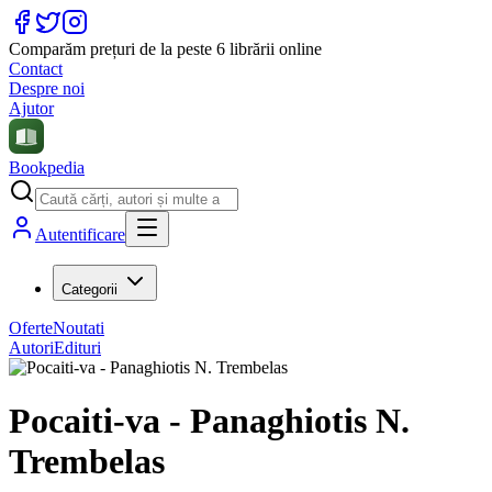
Comparăm prețuri de la peste 6 librării online
Contact
Despre noi
Ajutor
Bookpedia
Autentificare
Categorii
Oferte
Noutati
Autori
Edituri
Pocaiti-va - Panaghiotis N.
Trembelas