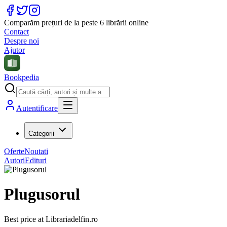
Comparăm prețuri de la peste 6 librării online
Contact
Despre noi
Ajutor
Bookpedia
Autentificare
Categorii
Oferte
Noutati
Autori
Edituri
Plugusorul
Best price at
Librariadelfin.ro