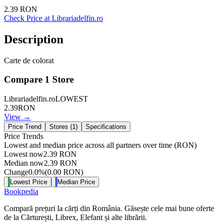
2.39
RON
Check Price at
Librariadelfin.ro
Description
Carte de colorat
Compare
1
Store
Librariadelfin.ro
LOWEST
2.39
RON
View →
Price Trend
Stores (
1
)
Specifications
Price Trends
Lowest and median price across all partners over time
(RON)
Lowest now
2.39
RON
Median now
2.39
RON
Change
0.0
%
(
0.00
RON
)
Lowest Price
Median Price
Bookpedia
Compară prețuri la cărți din România. Găsește cele mai bune oferte
de la Cărturești, Librex, Elefant și alte librării.