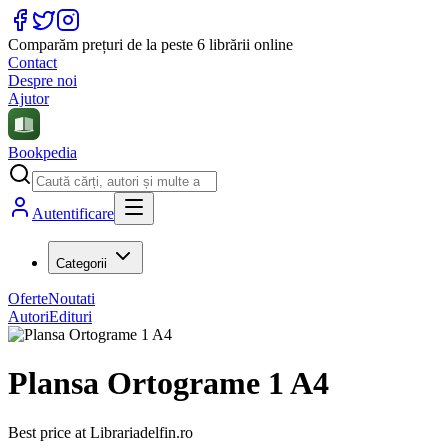
Comparăm prețuri de la peste 6 librării online
Contact
Despre noi
Ajutor
Bookpedia
Autentificare
Categorii
Oferte
Noutati
Autori
Edituri
Plansa Ortograme 1 A4
Best price at
Librariadelfin.ro