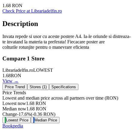
1.68
RON
Check Price at
Librariadelfin.ro
Description
Invata repede si usor cu aceste postere A4. Ia-le oriunde si distreaza-
te invatand la materia ta preferata! Fiecacare poster are
colturile rotunjite pentru o manevrare eficienta
Compare
1
Store
Librariadelfin.ro
LOWEST
1.68
RON
View →
Price Trend
Stores (
1
)
Specifications
Price Trends
Lowest and median price across all partners over time
(RON)
Lowest now
1.68
RON
Median now
1.68
RON
Change
-17.6
%
(
-0.36
RON
)
Lowest Price
Median Price
Bookpedia