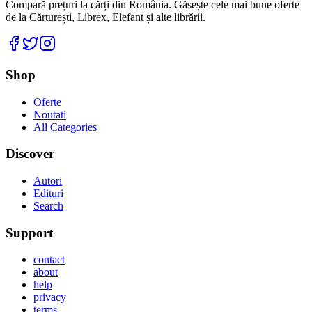
Compară prețuri la cărți din România. Găsește cele mai bune oferte
de la Cărturești, Librex, Elefant și alte librării.
Facebook
Twitter
Instagram
Shop
Oferte
Noutati
All Categories
Discover
Autori
Edituri
Search
Support
contact
about
help
privacy
terms