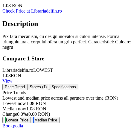
1.08
RON
Check Price at
Librariadelfin.ro
Description
Pix fara mecanism, cu design inovator si culori intense. Forma
triunghiulara a corpului ofera un grip perfect. Caracteristici: Culoare:
negru
Compare
1
Store
Librariadelfin.ro
LOWEST
1.08
RON
View →
Price Trend
Stores (
1
)
Specifications
Price Trends
Lowest and median price across all partners over time
(RON)
Lowest now
1.08
RON
Median now
1.08
RON
Change
0.0
%
(
0.00
RON
)
Lowest Price
Median Price
Bookpedia