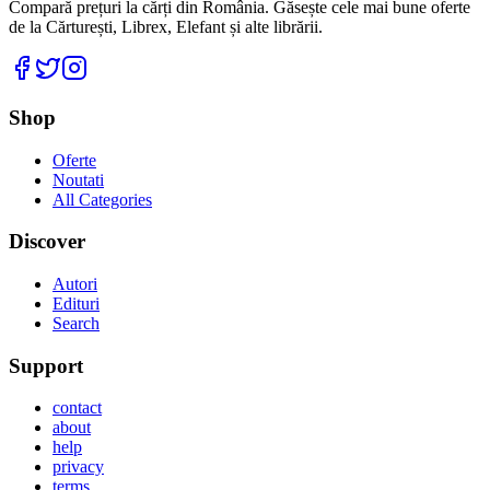
Compară prețuri la cărți din România. Găsește cele mai bune oferte
de la Cărturești, Librex, Elefant și alte librării.
Facebook
Twitter
Instagram
Shop
Oferte
Noutati
All Categories
Discover
Autori
Edituri
Search
Support
contact
about
help
privacy
terms