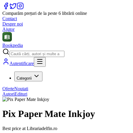
Comparăm prețuri de la peste 6 librării online
Contact
Despre noi
Ajutor
Bookpedia
Autentificare
Categorii
Oferte
Noutati
Autori
Edituri
Pix Paper Mate Inkjoy
Best price at
Librariadelfin.ro