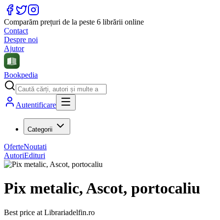
Comparăm prețuri de la peste 6 librării online
Contact
Despre noi
Ajutor
Bookpedia
Autentificare
Categorii
Oferte
Noutati
Autori
Edituri
Pix metalic, Ascot, portocaliu
Best price at
Librariadelfin.ro