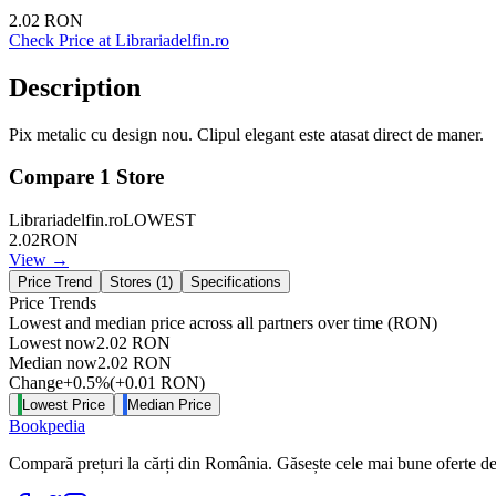
2.02
RON
Check Price at
Librariadelfin.ro
Description
Pix metalic cu design nou. Clipul elegant este atasat direct de maner.
Compare
1
Store
Librariadelfin.ro
LOWEST
2.02
RON
View →
Price Trend
Stores (
1
)
Specifications
Price Trends
Lowest and median price across all partners over time
(RON)
Lowest now
2.02
RON
Median now
2.02
RON
Change
+
0.5
%
(
+
0.01
RON
)
Lowest Price
Median Price
Bookpedia
Compară prețuri la cărți din România. Găsește cele mai bune oferte de la