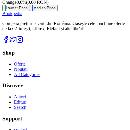
Change
0.0
%
(
0.00
RON
)
Lowest Price
Median Price
Bookpedia
Compară prețuri la cărți din România. Găsește cele mai bune oferte
de la Cărturești, Librex, Elefant și alte librării.
Facebook
Twitter
Instagram
Shop
Oferte
Noutati
All Categories
Discover
Autori
Edituri
Search
Support
contact