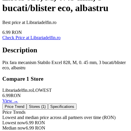
bucati/blister eco, albastru
Best price at
Librariadelfin.ro
6.99
RON
Check Price at
Librariadelfin.ro
Description
Pix fara mecanism Stabilo Excel 828, M, 0. 45 mm, 3 bucati/blister
eco, albastru
Compare
1
Store
Librariadelfin.ro
LOWEST
6.99
RON
View →
Price Trend
Stores (
1
)
Specifications
Price Trends
Lowest and median price across all partners over time
(RON)
Lowest now
6.99
RON
Median now
6.99
RON