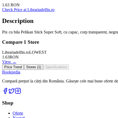
1.63
RON
Check Price at
Librariadelfin.ro
Description
Pix cu bila Pelikan Stick Super Soft, cu capac, corp transparent, negr
Compare
1
Store
Librariadelfin.ro
LOWEST
1.63
RON
View →
Price Trend
Stores (
1
)
Specifications
Bookpedia
Compară prețuri la cărți din România. Găsește cele mai bune oferte de la
Facebook
Twitter
Instagram
Shop
Oferte
Noutati