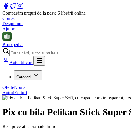
Comparăm prețuri de la peste 6 librării online
Contact
Despre noi
Ajutor
Bookpedia
Autentificare
Categorii
Oferte
Noutati
Autori
Edituri
Pix cu bila Pelikan Stick Super 
Best price at
Librariadelfin.ro