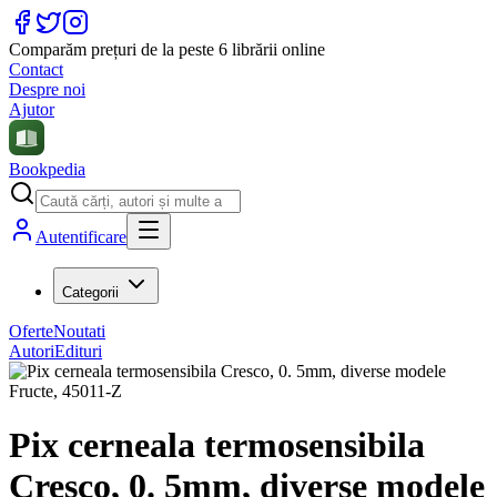
Comparăm prețuri de la peste 6 librării online
Contact
Despre noi
Ajutor
Bookpedia
Autentificare
Categorii
Oferte
Noutati
Autori
Edituri
Pix cerneala termosensibila
Cresco, 0. 5mm, diverse modele