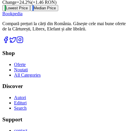
Change
+
24.2
%
(
+
1.46
RON
)
Lowest Price
Median Price
Bookpedia
Compară prețuri la cărți din România. Găsește cele mai bune oferte
de la Cărturești, Librex, Elefant și alte librării.
Facebook
Twitter
Instagram
Shop
Oferte
Noutati
All Categories
Discover
Autori
Edituri
Search
Support
contact