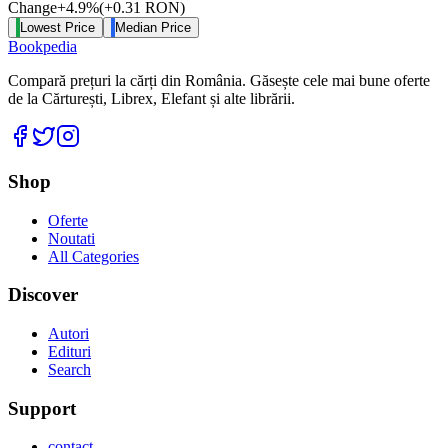
Change
+
4.9
%
(
+
0.31
RON
)
Lowest Price
Median Price
Bookpedia
Compară prețuri la cărți din România. Găsește cele mai bune oferte
de la Cărturești, Librex, Elefant și alte librării.
Facebook
Twitter
Instagram
Shop
Oferte
Noutati
All Categories
Discover
Autori
Edituri
Search
Support
contact