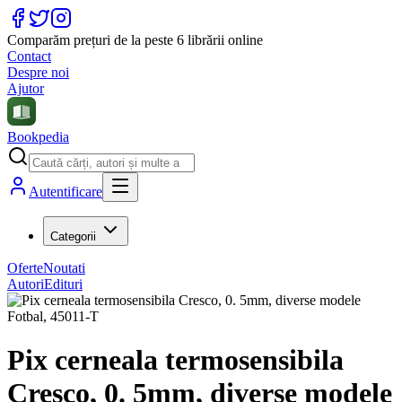
Comparăm prețuri de la peste 6 librării online
Contact
Despre noi
Ajutor
Bookpedia
Autentificare
Categorii
Oferte
Noutati
Autori
Edituri
Pix cerneala termosensibila
Cresco, 0. 5mm, diverse modele