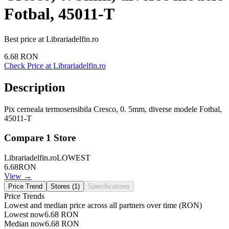
Fotbal, 45011-T
Best price at
Librariadelfin.ro
6.68
RON
Check Price at
Librariadelfin.ro
Description
Pix cerneala termosensibila Cresco, 0. 5mm, diverse modele Fotbal,
45011-T
Compare
1
Store
Librariadelfin.ro
LOWEST
6.68
RON
View →
Price Trend
Stores (
1
)
Specifications
Price Trends
Lowest and median price across all partners over time
(RON)
Lowest now
6.68
RON
Median now
6.68
RON