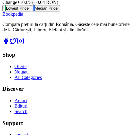
Change
+
10.6
%
(
+
0.64
RON
)
Lowest Price
Median Price
Bookpedia
Compară prețuri la cărți din România. Găsește cele mai bune oferte
de la Cărturești, Librex, Elefant și alte librării.
Facebook
Twitter
Instagram
Shop
Oferte
Noutati
All Categories
Discover
Autori
Edituri
Search
Support
contact