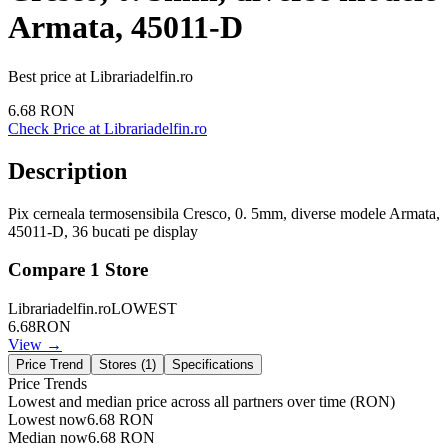
Armata, 45011-D
Best price at
Librariadelfin.ro
6.68
RON
Check Price at
Librariadelfin.ro
Description
Pix cerneala termosensibila Cresco, 0. 5mm, diverse modele Armata,
45011-D, 36 bucati pe display
Compare
1
Store
Librariadelfin.ro
LOWEST
6.68
RON
View →
Price Trend
Stores (
1
)
Specifications
Price Trends
Lowest and median price across all partners over time
(RON)
Lowest now
6.68
RON
Median now
6.68
RON