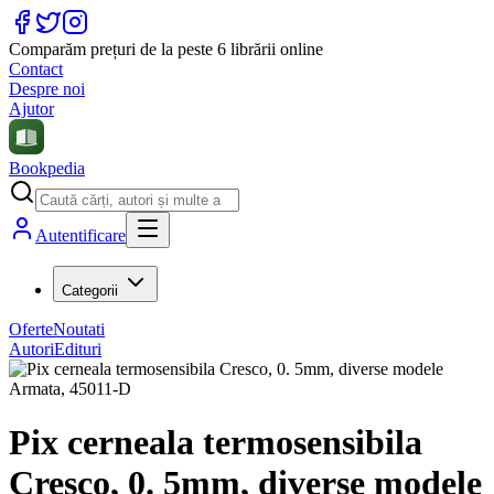
Comparăm prețuri de la peste 6 librării online
Contact
Despre noi
Ajutor
Bookpedia
Autentificare
Categorii
Oferte
Noutati
Autori
Edituri
Pix cerneala termosensibila
Cresco, 0. 5mm, diverse modele