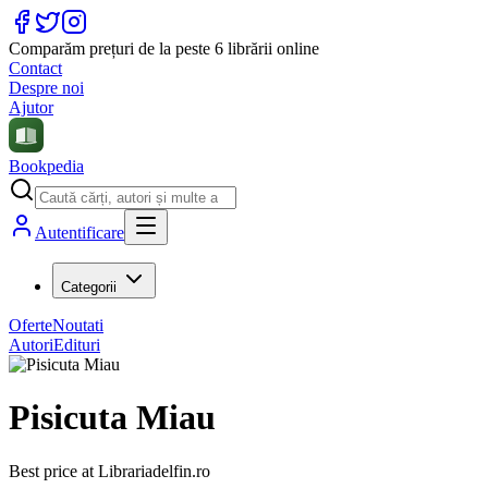
Comparăm prețuri de la peste 6 librării online
Contact
Despre noi
Ajutor
Bookpedia
Autentificare
Categorii
Oferte
Noutati
Autori
Edituri
Pisicuta Miau
Best price at
Librariadelfin.ro