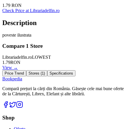
1.79
RON
Check Price at
Librariadelfin.ro
Description
poveste ilustrata
Compare
1
Store
Librariadelfin.ro
LOWEST
1.79
RON
View →
Price Trend
Stores (
1
)
Specifications
Bookpedia
Compară prețuri la cărți din România. Găsește cele mai bune oferte
de la Cărturești, Librex, Elefant și alte librării.
Facebook
Twitter
Instagram
Shop
Oferte