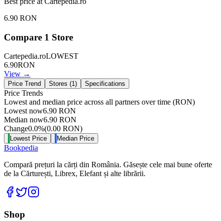
Best price at
Cartepedia.ro
6.90
RON
Compare
1
Store
Cartepedia.ro
LOWEST
6.90
RON
View →
Price Trend
Stores (
1
)
Specifications
Price Trends
Lowest and median price across all partners over time
(RON)
Lowest now
6.90
RON
Median now
6.90
RON
Change
0.0
%
(
0.00
RON
)
Lowest Price
Median Price
Bookpedia
Compară prețuri la cărți din România. Găsește cele mai bune oferte
de la Cărturești, Librex, Elefant și alte librării.
Facebook
Twitter
Instagram
Shop