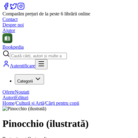
Comparăm prețuri de la peste 6 librării online
Contact
Despre noi
Ajutor
Bookpedia
Autentificare
Categorii
Oferte
Noutati
Autori
Edituri
Home
/
Cultură și Artă
/
Cărți pentru copii
Pinocchio (ilustrată)