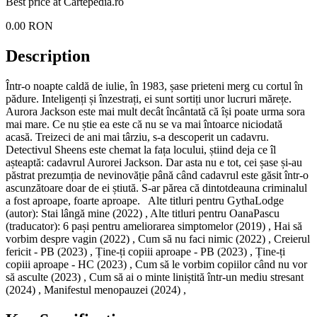
Best price at
Cartepedia.ro
0.00
RON
Description
Într-o noapte caldă de iulie, în 1983, șase prieteni merg cu cortul în
pădure. Inteligenți și înzestrați, ei sunt sortiți unor lucruri mărețe.
Aurora Jackson este mai mult decât încântată că își poate urma sora
mai mare. Ce nu știe ea este că nu se va mai întoarce niciodată
acasă. Treizeci de ani mai târziu, s-a descoperit un cadavru.
Detectivul Sheens este chemat la fața locului, știind deja ce îl
așteaptă: cadavrul Aurorei Jackson. Dar asta nu e tot, cei șase și-au
păstrat prezumția de nevinovăție până când cadavrul este găsit într-o
ascunzătoare doar de ei știută. S-ar părea că dintotdeauna criminalul
a fost aproape, foarte aproape. Alte titluri pentru GythaLodge
(autor): Stai lângă mine (2022) , Alte titluri pentru OanaPascu
(traducator): 6 pași pentru ameliorarea simptomelor (2019) , Hai să
vorbim despre vagin (2022) , Cum să nu faci nimic (2022) , Creierul
fericit - PB (2023) , Ține-ți copiii aproape - PB (2023) , Ține-ți
copiii aproape - HC (2023) , Cum să le vorbim copiilor când nu vor
să asculte (2023) , Cum să ai o minte liniștită într-un mediu stresant
(2024) , Manifestul menopauzei (2024) ,