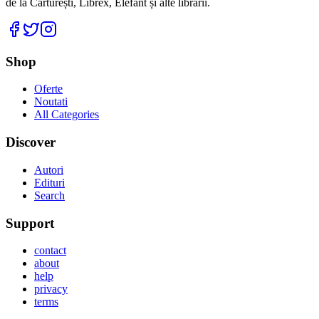
de la Cărturești, Librex, Elefant și alte librării.
Facebook
Twitter
Instagram
Shop
Oferte
Noutati
All Categories
Discover
Autori
Edituri
Search
Support
contact
about
help
privacy
terms