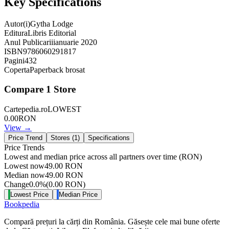
Key Specifications
Autor(i)
Gytha Lodge
Editura
Libris Editorial
Anul Publicarii
ianuarie 2020
ISBN
9786060291817
Pagini
432
Coperta
Paperback brosat
Compare
1
Store
Cartepedia.ro
LOWEST
0.00
RON
View →
Price Trend
Stores (
1
)
Specifications
Price Trends
Lowest and median price across all partners over time
(RON)
Lowest now
49.00
RON
Median now
49.00
RON
Change
0.0
%
(
0.00
RON
)
Lowest Price
Median Price
Bookpedia
Compară prețuri la cărți din România. Găsește cele mai bune oferte