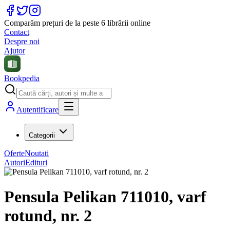
Comparăm prețuri de la peste 6 librării online
Contact
Despre noi
Ajutor
Bookpedia
Autentificare
Categorii
Oferte
Noutati
Autori
Edituri
Pensula Pelikan 711010, varf
rotund, nr. 2