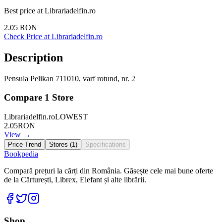
Best price at
Librariadelfin.ro
2.05
RON
Check Price at
Librariadelfin.ro
Description
Pensula Pelikan 711010, varf rotund, nr. 2
Compare
1
Store
Librariadelfin.ro
LOWEST
2.05
RON
View →
Price Trend
Stores (
1
)
Specifications
Bookpedia
Compară prețuri la cărți din România. Găsește cele mai bune oferte
de la Cărturești, Librex, Elefant și alte librării.
Facebook
Twitter
Instagram
Shop