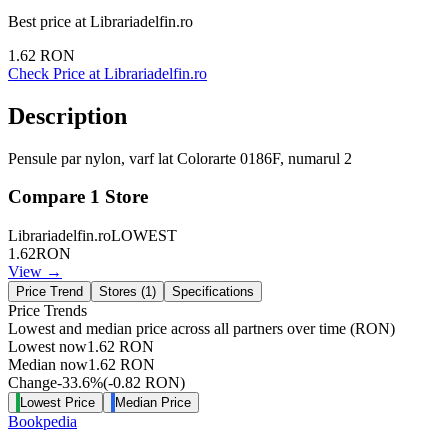
Best price at
Librariadelfin.ro
1.62
RON
Check Price at
Librariadelfin.ro
Description
Pensule par nylon, varf lat Colorarte 0186F, numarul 2
Compare
1
Store
Librariadelfin.ro
LOWEST
1.62
RON
View →
Price Trend
Stores (
1
)
Specifications
Price Trends
Lowest and median price across all partners over time
(RON)
Lowest now
1.62
RON
Median now
1.62
RON
Change
-33.6
%
(
-0.82
RON
)
Lowest Price
Median Price
Bookpedia