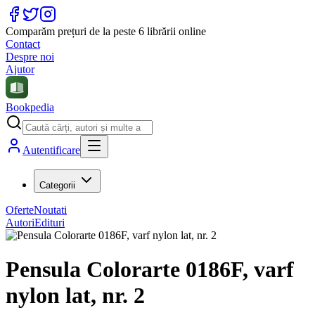
Comparăm prețuri de la peste 6 librării online
Contact
Despre noi
Ajutor
Bookpedia
Autentificare
Categorii
Oferte
Noutati
Autori
Edituri
Pensula Colorarte 0186F, varf
nylon lat, nr. 2