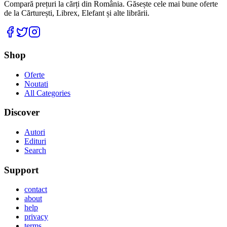
Compară prețuri la cărți din România. Găsește cele mai bune oferte
de la Cărturești, Librex, Elefant și alte librării.
Facebook
Twitter
Instagram
Shop
Oferte
Noutati
All Categories
Discover
Autori
Edituri
Search
Support
contact
about
help
privacy
terms