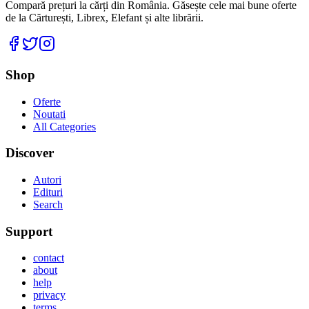
Compară prețuri la cărți din România. Găsește cele mai bune oferte
de la Cărturești, Librex, Elefant și alte librării.
Facebook
Twitter
Instagram
Shop
Oferte
Noutati
All Categories
Discover
Autori
Edituri
Search
Support
contact
about
help
privacy
terms