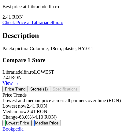
Best price at
Librariadelfin.ro
2.41
RON
Check Price at
Librariadelfin.ro
Description
Paleta pictura Colorarte, 18cm, plastic, HY-011
Compare
1
Store
Librariadelfin.ro
LOWEST
2.41
RON
View →
Price Trend
Stores (
1
)
Specifications
Price Trends
Lowest and median price across all partners over time
(RON)
Lowest now
2.41
RON
Median now
2.41
RON
Change
-63.0
%
(
-4.10
RON
)
Lowest Price
Median Price
Bookpedia