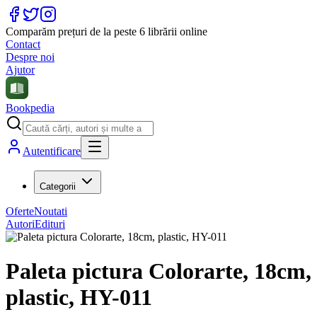
Comparăm prețuri de la peste 6 librării online
Contact
Despre noi
Ajutor
Bookpedia
Autentificare
Categorii
Oferte
Noutati
Autori
Edituri
Paleta pictura Colorarte, 18cm,
plastic, HY-011