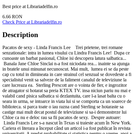
Best price at
Librariadelfin.ro
6.66
RON
Check Price at
Librariadelfin.ro
Description
Pacatos de sexy - Linda Francis Lee Trei prietene, trei romane
senzationale: intra in lumea visului cu Lindra Francis Lee! Dupa ce
cunoaste un barbat pasional, Chloe isi descopera latura salbatica...
Banala Jane Chloe Sinclai n-a fost niciodata rea... inainte sa ajunga
in bratele unui minunat necunoscut. Mai mult, lumea ei se da peste
cap cu totul in dimineata in care strainul cel senzual se dovedeste a fi
specialistul venit sa salveze de la faliment canalul de televiziune la
care lucreaza ea. Sterling Prescott are o vointa de fier, e ingrozitor
de atragator si hotarat sa preia KTEX TV. insa niciun pariu nu mai e
valabil cand pisica salbatica si dezlantuita, care l-a lasat balta cu o
seara in urma, se intoarce in viata lui si se comporta ca un soarece de
biblioteca. si parca toate o iau razna cand Sterling se hotaraste sa
castige mai mult decat postul de televiziune si sa-i demonstreze lui
Chloe ca nu e deloc rau sa fii pacatos de sexy. Despre autoare:
Linda Francis Lee s-a nascut în Texas si traieste acum în New York.
Cariera ei literara a început când un articol i-a fost publicat în revista
universitatii. A predat probabilitate si statistica pentru o vreme, apoi a