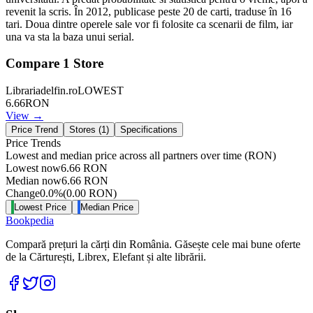
revenit la scris. În 2012, publicase peste 20 de carti, traduse în 16
tari. Doua dintre operele sale vor fi folosite ca scenarii de film, iar
una va sta la baza unui serial.
Compare
1
Store
Librariadelfin.ro
LOWEST
6.66
RON
View →
Price Trend
Stores (
1
)
Specifications
Price Trends
Lowest and median price across all partners over time
(RON)
Lowest now
6.66
RON
Median now
6.66
RON
Change
0.0
%
(
0.00
RON
)
Lowest Price
Median Price
Bookpedia
Compară prețuri la cărți din România. Găsește cele mai bune oferte
de la Cărturești, Librex, Elefant și alte librării.
Facebook
Twitter
Instagram