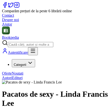
Comparăm prețuri de la peste 6 librării online
Contact
Despre noi
Ajutor
Bookpedia
Autentificare
Categorii
Oferte
Noutati
Autori
Edituri
Pacatos de sexy - Linda Francis
Lee