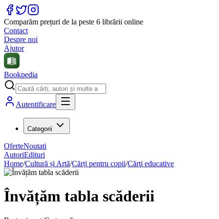
Comparăm prețuri de la peste 6 librării online
Contact
Despre noi
Ajutor
Bookpedia
Autentificare
Categorii
Oferte
Noutati
Autori
Edituri
Home
/
Cultură și Artă
/
Cărți pentru copii
/
Cărţi educative
Învățăm tabla scăderii