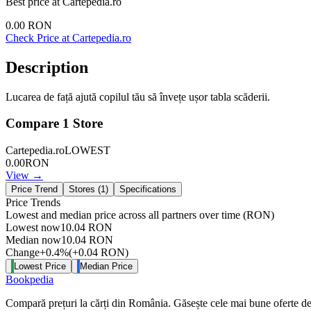
Best price at
Cartepedia.ro
0.00
RON
Check Price at
Cartepedia.ro
Description
Lucarea de față ajută copilul tău să învețe ușor tabla scăderii.
Compare
1
Store
Cartepedia.ro
LOWEST
0.00
RON
View →
Price Trend
Stores (
1
)
Specifications
Price Trends
Lowest and median price across all partners over time
(RON)
Lowest now
10.04
RON
Median now
10.04
RON
Change
+
0.4
%
(
+
0.04
RON
)
Lowest Price
Median Price
Bookpedia
Compară prețuri la cărți din România. Găsește cele mai bune oferte de la