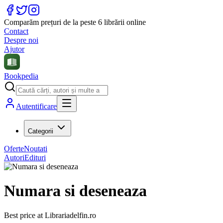
Comparăm prețuri de la peste 6 librării online
Contact
Despre noi
Ajutor
Bookpedia
Autentificare
Categorii
Oferte
Noutati
Autori
Edituri
Numara si deseneaza
Best price at
Librariadelfin.ro