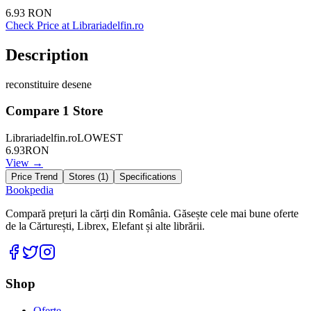
6.93
RON
Check Price at
Librariadelfin.ro
Description
reconstituire desene
Compare
1
Store
Librariadelfin.ro
LOWEST
6.93
RON
View →
Price Trend
Stores (
1
)
Specifications
Bookpedia
Compară prețuri la cărți din România. Găsește cele mai bune oferte
de la Cărturești, Librex, Elefant și alte librării.
Facebook
Twitter
Instagram
Shop
Oferte