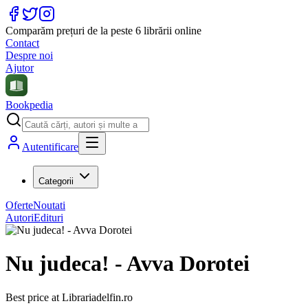
Comparăm prețuri de la peste 6 librării online
Contact
Despre noi
Ajutor
Bookpedia
Autentificare
Categorii
Oferte
Noutati
Autori
Edituri
Nu judeca! - Avva Dorotei
Best price at
Librariadelfin.ro