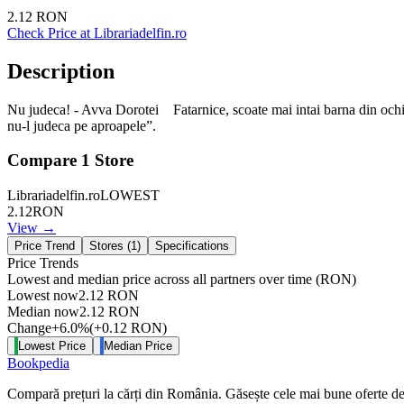
2.12
RON
Check Price at
Librariadelfin.ro
Description
Nu judeca! - Avva Dorotei Fatarnice, scoate mai intai barna din ochiul 
nu-l judeca pe aproapele”.
Compare
1
Store
Librariadelfin.ro
LOWEST
2.12
RON
View →
Price Trend
Stores (
1
)
Specifications
Price Trends
Lowest and median price across all partners over time
(RON)
Lowest now
2.12
RON
Median now
2.12
RON
Change
+
6.0
%
(
+
0.12
RON
)
Lowest Price
Median Price
Bookpedia
Compară prețuri la cărți din România. Găsește cele mai bune oferte de la