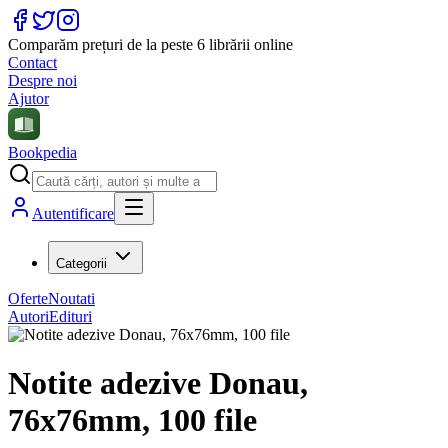
Comparăm prețuri de la peste 6 librării online
Contact
Despre noi
Ajutor
Bookpedia
Autentificare
Categorii
Oferte
Noutati
Autori
Edituri
Notite adezive Donau,
76x76mm, 100 file