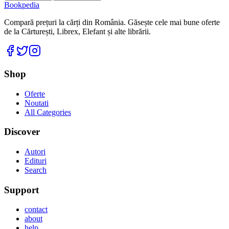
Bookpedia
Compară prețuri la cărți din România. Găsește cele mai bune oferte
de la Cărturești, Librex, Elefant și alte librării.
Facebook
Twitter
Instagram
Shop
Oferte
Noutati
All Categories
Discover
Autori
Edituri
Search
Support
contact
about
help