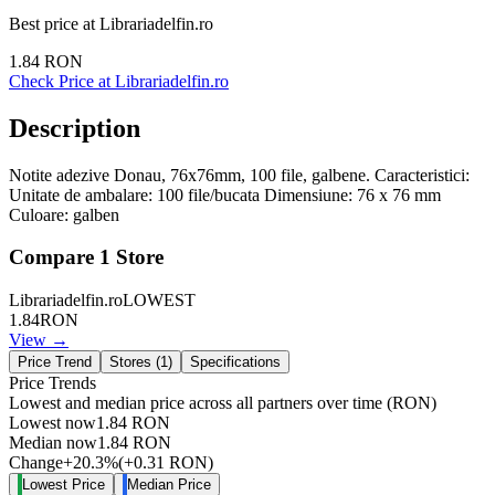
Best price at
Librariadelfin.ro
1.84
RON
Check Price at
Librariadelfin.ro
Description
Notite adezive Donau, 76x76mm, 100 file, galbene. Caracteristici:
Unitate de ambalare: 100 file/bucata Dimensiune: 76 x 76 mm
Culoare: galben
Compare
1
Store
Librariadelfin.ro
LOWEST
1.84
RON
View →
Price Trend
Stores (
1
)
Specifications
Price Trends
Lowest and median price across all partners over time
(RON)
Lowest now
1.84
RON
Median now
1.84
RON
Change
+
20.3
%
(
+
0.31
RON
)
Lowest Price
Median Price