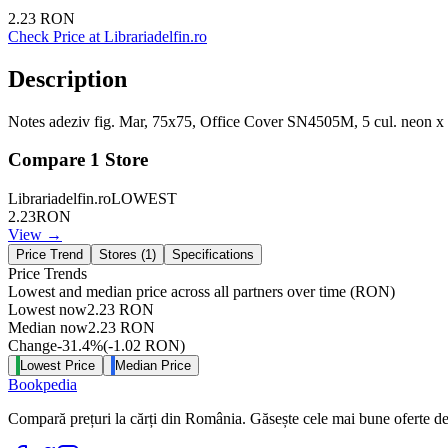
2.23
RON
Check Price at
Librariadelfin.ro
Description
Notes adeziv fig. Mar, 75x75, Office Cover SN4505M, 5 cul. neon x 
Compare
1
Store
Librariadelfin.ro
LOWEST
2.23
RON
View →
Price Trend
Stores (
1
)
Specifications
Price Trends
Lowest and median price across all partners over time
(RON)
Lowest now
2.23
RON
Median now
2.23
RON
Change
-31.4
%
(
-1.02
RON
)
Lowest Price
Median Price
Bookpedia
Compară prețuri la cărți din România. Găsește cele mai bune oferte de la