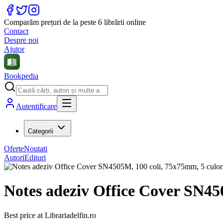
Comparăm prețuri de la peste 6 librării online
Contact
Despre noi
Ajutor
Bookpedia
Autentificare
Categorii
Oferte
Noutati
Autori
Edituri
Notes adeziv Office Cover SN450
Best price at
Librariadelfin.ro