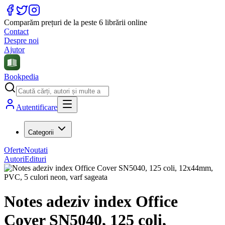
Comparăm prețuri de la peste 6 librării online
Contact
Despre noi
Ajutor
Bookpedia
Autentificare
Categorii
Oferte
Noutati
Autori
Edituri
Notes adeziv index Office
Cover SN5040, 125 coli,