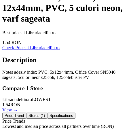
12x44mm, PVC, 5 culori neon,
varf sageata
Best price at
Librariadelfin.ro
1.54
RON
Check Price at
Librariadelfin.ro
Description
Notes adeziv index PVC, 5x12x44mm, Office Cover SN5040,
sageata, 5culori neonx25coli, 125coli/blister PV
Compare
1
Store
Librariadelfin.ro
LOWEST
1.54
RON
View →
Price Trend
Stores (
1
)
Specifications
Price Trends
Lowest and median price across all partners over time
(RON)