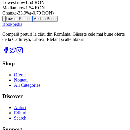
Lowest now
1.54
RON
Median now
1.54
RON
Change
-33.9
%
(
-0.79
RON
)
Lowest Price
Median Price
Bookpedia
Compară prețuri la cărți din România. Găsește cele mai bune oferte
de la Cărturești, Librex, Elefant și alte librării.
Facebook
Twitter
Instagram
Shop
Oferte
Noutati
All Categories
Discover
Autori
Edituri
Search
Support