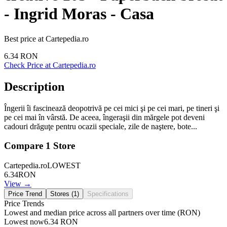
- Ingrid Moras - Casa
Best price at
Cartepedia.ro
6.34
RON
Check Price at
Cartepedia.ro
Description
Îngerii îi fascinează deopotrivă pe cei mici şi pe cei mari, pe tineri şi
pe cei mai în vârstă. De aceea, îngeraşii din mărgele pot deveni
cadouri drăguţe pentru ocazii speciale, zile de naştere, bote...
Compare
1
Store
Cartepedia.ro
LOWEST
6.34
RON
View →
Price Trend
Stores (
1
)
Specifications
Price Trends
Lowest and median price across all partners over time
(RON)
Lowest now
6.34
RON