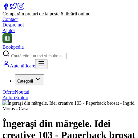
Comparăm prețuri de la peste 6 librării online
Contact
Despre noi
Ajutor
Bookpedia
Autentificare
Categorii
Oferte
Noutati
Autori
Edituri
Îngeraşi din mărgele. Idei
creative 103 - Paperback brosat