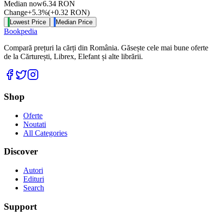
Median now
6.34
RON
Change
+
5.3
%
(
+
0.32
RON
)
Lowest Price
Median Price
Bookpedia
Compară prețuri la cărți din România. Găsește cele mai bune oferte
de la Cărturești, Librex, Elefant și alte librării.
Facebook
Twitter
Instagram
Shop
Oferte
Noutati
All Categories
Discover
Autori
Edituri
Search
Support