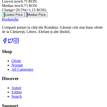
Lowest now
6.75
RON
Median now
6.75
RON
Change
+
20.5
%
(
+
1.15
RON
)
Lowest Price
Median Price
Bookpedia
Compară prețuri la cărți din România. Găsește cele mai bune oferte
de la Cărturești, Librex, Elefant și alte librării.
Facebook
Twitter
Instagram
Shop
Oferte
Noutati
All Categories
Discover
Autori
Edituri
Search
Support