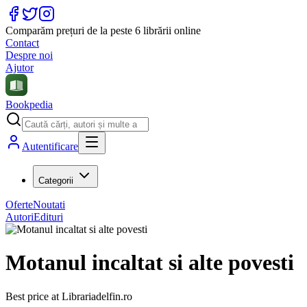
Comparăm prețuri de la peste 6 librării online
Contact
Despre noi
Ajutor
Bookpedia
Autentificare
Categorii
Oferte
Noutati
Autori
Edituri
Motanul incaltat si alte povesti
Best price at
Librariadelfin.ro