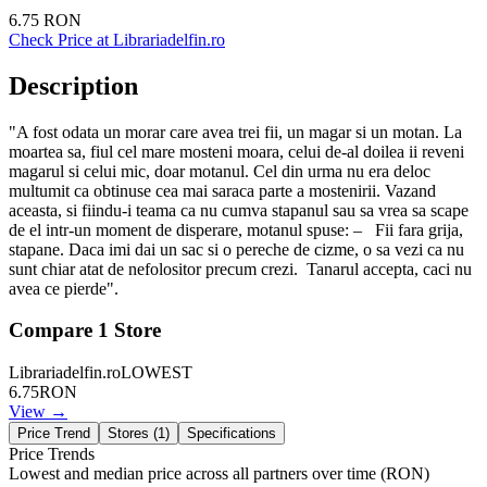
6.75
RON
Check Price at
Librariadelfin.ro
Description
"A fost odata un morar care avea trei fii, un magar si un motan. La
moartea sa, fiul cel mare mosteni moara, celui de-al doilea ii reveni
magarul si celui mic, doar motanul. Cel din urma nu era deloc
multumit ca obtinuse cea mai saraca parte a mostenirii. Vazand
aceasta, si fiindu-i teama ca nu cumva stapanul sau sa vrea sa scape
de el intr-un moment de disperare, motanul spuse: – Fii fara grija,
stapane. Daca imi dai un sac si o pereche de cizme, o sa vezi ca nu
sunt chiar atat de nefolositor precum crezi. Tanarul accepta, caci nu
avea ce pierde".
Compare
1
Store
Librariadelfin.ro
LOWEST
6.75
RON
View →
Price Trend
Stores (
1
)
Specifications
Price Trends
Lowest and median price across all partners over time
(RON)