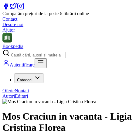
Comparăm prețuri de la peste 6 librării online
Contact
Despre noi
Ajutor
Bookpedia
Autentificare
Categorii
Oferte
Noutati
Autori
Edituri
Mos Craciun in vacanta - Ligia
Cristina Florea