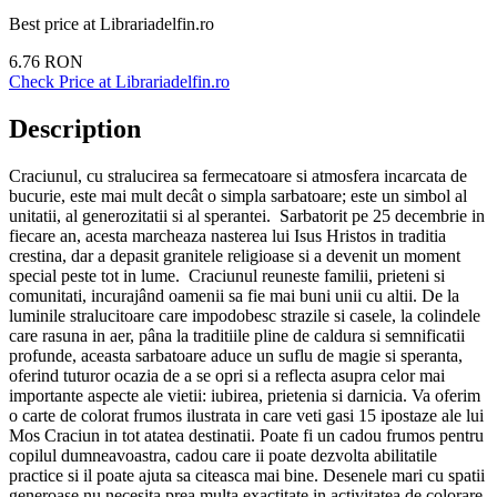
Best price at
Librariadelfin.ro
6.76
RON
Check Price at
Librariadelfin.ro
Description
Craciunul, cu stralucirea sa fermecatoare si atmosfera incarcata de
bucurie, este mai mult decât o simpla sarbatoare; este un simbol al
unitatii, al generozitatii si al sperantei. Sarbatorit pe 25 decembrie in
fiecare an, acesta marcheaza nasterea lui Isus Hristos in traditia
crestina, dar a depasit granitele religioase si a devenit un moment
special peste tot in lume. Craciunul reuneste familii, prieteni si
comunitati, incurajând oamenii sa fie mai buni unii cu altii. De la
luminile stralucitoare care impodobesc strazile si casele, la colindele
care rasuna in aer, pâna la traditiile pline de caldura si semnificatii
profunde, aceasta sarbatoare aduce un suflu de magie si speranta,
oferind tuturor ocazia de a se opri si a reflecta asupra celor mai
importante aspecte ale vietii: iubirea, prietenia si darnicia. Va oferim
o carte de colorat frumos ilustrata in care veti gasi 15 ipostaze ale lui
Mos Craciun in tot atatea destinatii. Poate fi un cadou frumos pentru
copilul dumneavoastra, cadou care ii poate dezvolta abilitatile
practice si il poate ajuta sa citeasca mai bine. Desenele mari cu spatii
generoase nu necesita prea multa exactitate in activitatea de colorare