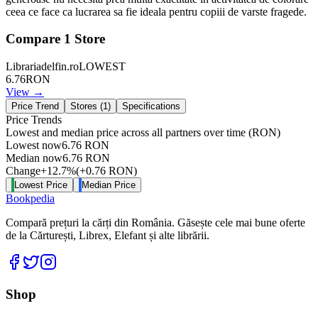
ceea ce face ca lucrarea sa fie ideala pentru copiii de varste fragede.
Compare
1
Store
Librariadelfin.ro
LOWEST
6.76
RON
View →
Price Trend
Stores (
1
)
Specifications
Price Trends
Lowest and median price across all partners over time
(RON)
Lowest now
6.76
RON
Median now
6.76
RON
Change
+
12.7
%
(
+
0.76
RON
)
Lowest Price
Median Price
Bookpedia
Compară prețuri la cărți din România. Găsește cele mai bune oferte
de la Cărturești, Librex, Elefant și alte librării.
Facebook
Twitter
Instagram
Shop