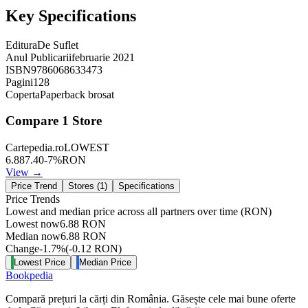
Key Specifications
Editura
De Suflet
Anul Publicarii
februarie 2021
ISBN
9786068633473
Pagini
128
Coperta
Paperback brosat
Compare
1
Store
Cartepedia.ro
LOWEST
6.88
7.40
-
7
%
RON
View →
Price Trend
Stores (
1
)
Specifications
Price Trends
Lowest and median price across all partners over time
(RON)
Lowest now
6.88
RON
Median now
6.88
RON
Change
-1.7
%
(
-0.12
RON
)
Lowest Price
Median Price
Bookpedia
Compară prețuri la cărți din România. Găsește cele mai bune oferte