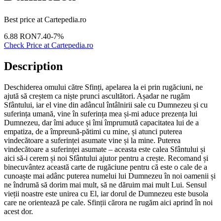
Best price at
Cartepedia.ro
6.88
RON
7.40
-
7
%
Check Price at
Cartepedia.ro
Description
Deschiderea omului către Sfinți, apelarea la ei prin rugăciuni, ne
ajută să creștem ca niște ­prunci ascultători. Așadar ne rugăm
Sfântului, iar el vine din adâncul întâlnirii sale cu Dumnezeu și cu
suferința umană, vine în suferința mea și-mi aduce prezența lui
Dumnezeu, dar îmi aduce și îmi împrumută capacitatea lui de a
empatiza, de a împreună-pătimi cu mine, și atunci pu­terea
vindecătoare a suferinței asumate vine și la mine. Puterea
vindecătoare a suferinței asumate – aceasta este calea Sfântului și
aici să-i cerem și noi Sfântului ajutor pentru a crește. Recomand și
binecuvântez această carte de rugăciune pentru că este o cale de a
cunoaște mai adânc puterea numelui lui Dumnezeu în noi oamenii și
ne îndrumă să dorim mai mult, să ne dăruim mai mult Lui. Sensul
vieții noastre este unirea cu El, iar dorul de Dumnezeu este busola
care ne orientează pe cale. Sfinții cărora ne rugăm aici aprind în noi
acest dor.