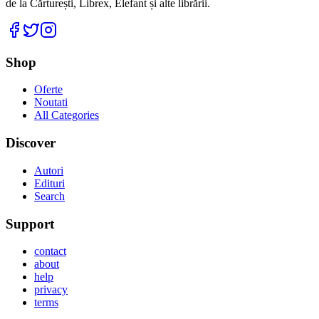
de la Cărturești, Librex, Elefant și alte librării.
Facebook
Twitter
Instagram
Shop
Oferte
Noutati
All Categories
Discover
Autori
Edituri
Search
Support
contact
about
help
privacy
terms