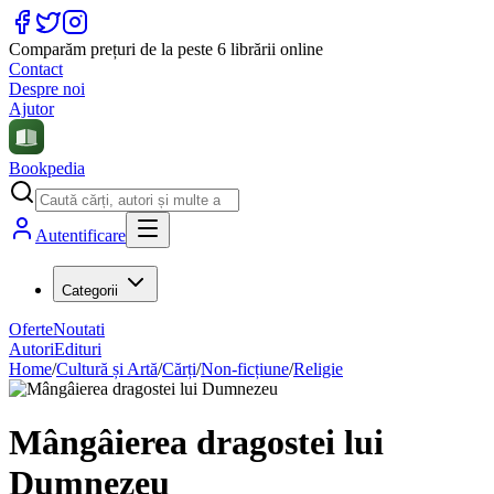
Comparăm prețuri de la peste 6 librării online
Contact
Despre noi
Ajutor
Bookpedia
Autentificare
Categorii
Oferte
Noutati
Autori
Edituri
Home
/
Cultură și Artă
/
Cărți
/
Non-ficțiune
/
Religie
Mângâierea dragostei lui
Dumnezeu