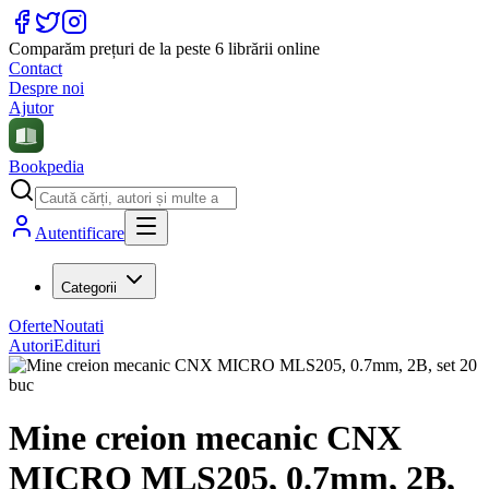
Comparăm prețuri de la peste 6 librării online
Contact
Despre noi
Ajutor
Bookpedia
Autentificare
Categorii
Oferte
Noutati
Autori
Edituri
Mine creion mecanic CNX
MICRO MLS205, 0.7mm, 2B,