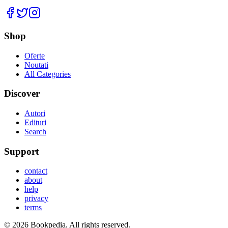
Facebook
Twitter
Instagram
Shop
Oferte
Noutati
All Categories
Discover
Autori
Edituri
Search
Support
contact
about
help
privacy
terms
©
2026
Bookpedia
. All rights reserved.