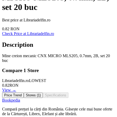
set 20 buc
Best price at
Librariadelfin.ro
0.82
RON
Check Price at
Librariadelfin.ro
Description
Mine creion mecanic CNX MICRO MLS205, 0.7mm, 2B, set 20
buc
Compare
1
Store
Librariadelfin.ro
LOWEST
0.82
RON
View →
Price Trend
Stores (
1
)
Specifications
Bookpedia
Compară prețuri la cărți din România. Găsește cele mai bune oferte
de la Cărturești, Librex, Elefant și alte librării.